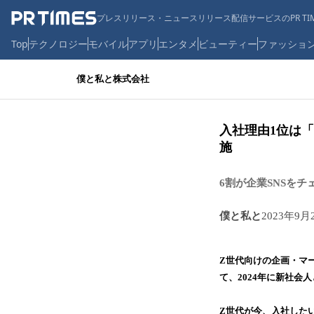
プレスリリース・ニュースリリース配信サービスのPR TIM
Top
テクノロジー
モバイル
アプリ
エンタメ
ビューティー
ファッショ
僕と私と株式会社
入社理由1位は
施
6割が企業SNSをチ
僕と私と
2023年9月
Z世代向けの企画・マ
て、2024年に新社会
Z世代が今、入社した