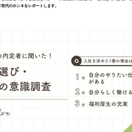
み
Z世代のホンネをレポートします。
込
み
中
で
す