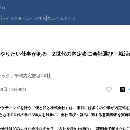
ES
ン
ライフスタイル
ビジネス
グルメ
スポーツ
「やりたい仕事がある」Z世代の内定者に会社選び・就活
ェック。平均内定数は2.0社
29日 11時00分
い
い
ね
ーケティングを行う『僕と私と株式会社』は、来月には多くの企業が内定式を
！
人となるZ世代の学生358人を対象に、会社選び・就活に関する意識調査を実施
数
を
読
い会社はどのような会社なのか？ 「入社を決めた理由」「説明会で聞きたい