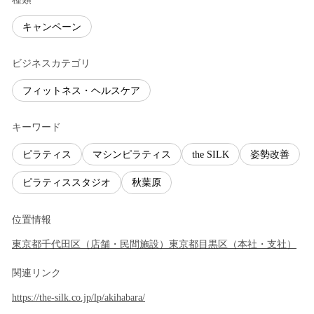
キャンペーン
ビジネスカテゴリ
フィットネス・ヘルスケア
キーワード
ピラティス
マシンピラティス
the SILK
姿勢改善
ピラティススタジオ
秋葉原
位置情報
東京都
千代田区
（
店舗・民間施設
）
東京都
目黒区
（
本社・支社
）
関連リンク
https://the-silk.co.jp/lp/akihabara/