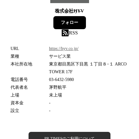
株式会社HYV
4
フォロワー
フォロー
RSS
URL
https://hyv.co.jp/
業種
サービス業
本社所在地
東京都目黒区下目黒 １丁目８−１ ARCO
TOWER 17F
電話番号
03-6432-5980
代表者名
茅野航平
上場
未上場
資本金
-
設立
-
PR TIMESのご利用について