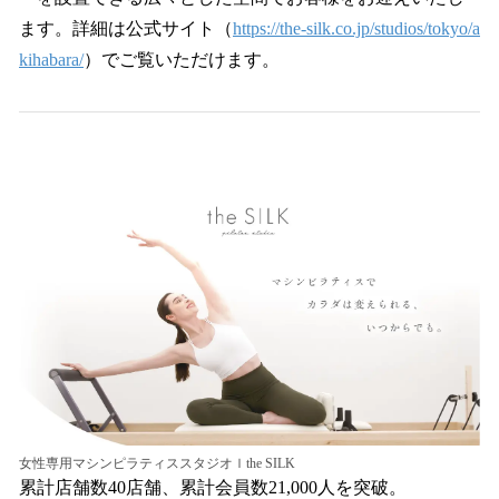
ます。詳細は公式サイト（
https://the-silk.co.jp/studios/tokyo/a
kihabara/
）でご覧いただけます。
女性専用マシンピラティススタジオｌthe SILK
累計店舗数40店舗、累計会員数21,000人を突破。