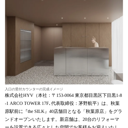
数
を
読
み
込
み
中
で
す
入口の受付カウンターの完成イメージ
株式会社HYV（本社：〒153-0064 東京都目黒区下目黒1-8
-1 ARCO TOWER 17F､代表取締役：茅野航平）は、秋葉
原駅前に『the SILK』40店舗目となる「秋葉原店」をグラ
ンドオープンいたします。新店舗は、20台のリフォーマ
ーを設置できる広々とした空間でお客様をお迎えいたし