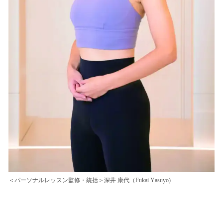
＜パーソナルレッスン監修・統括＞深井 康代（Fukai Yasuyo)