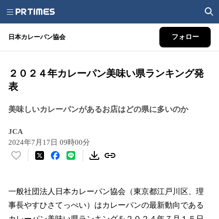
日本カレーパン協会
フォロー
２０２４年カレーパン美味い県ランキング発
表
美味しいカレーパンがあるお店はどの県に多いのか
JCA
2024年7月17日 09時00分
い
い
ね
！
一般社団法人日本カレーパン協会（東京都江戸川区、理
数
事長やすひさてっぺい）はカレーパンの最新動向である
を
カレーパン美味い県ランキングを２０２４年７月１５日