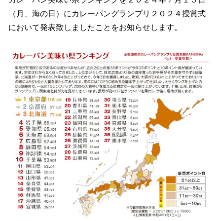
読
み
（月、海の日）にカレーパングランプリ２０２４授賞式
込
において発表致しましたことをお知らせします。
み
中
で
す