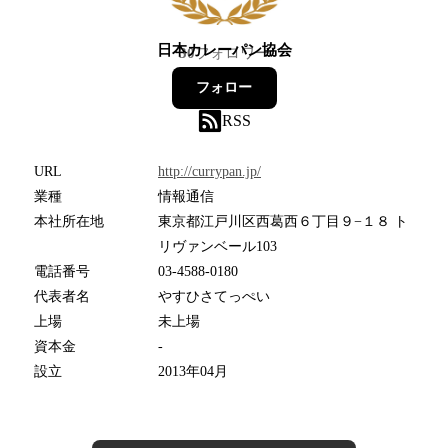
日本カレーパン協会
30
フォロワー
フォロー
RSS
URL
http://currypan.jp/
業種
情報通信
本社所在地
東京都江戸川区西葛西６丁目９−１８ ト
リヴァンベール103
電話番号
03-4588-0180
代表者名
やすひさてっぺい
上場
未上場
資本金
-
設立
2013年04月