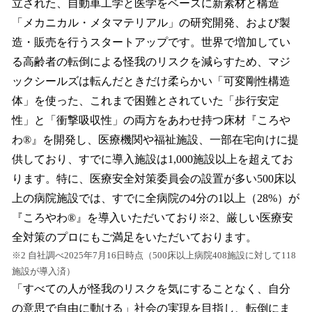
立された、自動車工学と医学をベースに新素材と構造
「メカニカル・メタマテリアル」の研究開発、および製
造・販売を行うスタートアップです。世界で増加してい
る高齢者の転倒による怪我のリスクを減らすため、マジ
ックシールズは転んだときだけ柔らかい「可変剛性構造
体」を使った、これまで困難とされていた「歩行安定
性」と「衝撃吸収性」の両方をあわせ持つ床材『ころや
わ®』を開発し、医療機関や福祉施設、一部在宅向けに提
供しており、すでに導入施設は1,000施設以上を超えてお
ります。特に、医療安全対策委員会の設置が多い500床以
上の病院施設では、すでに全病院の4分の1以上（28%）が
『ころやわ®』を導入いただいており※2、厳しい医療安
全対策のプロにもご満足をいただいております。
※2 自社調べ2025年7月16日時点（500床以上病院408施設に対して118
施設が導入済）
「すべての人が怪我のリスクを気にすることなく、自分
の意思で自由に動ける」社会の実現を目指し、転倒にま