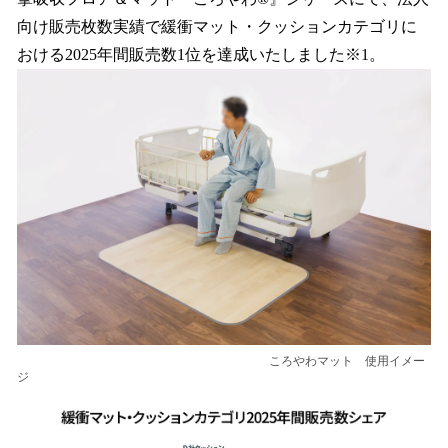
読
み
向け販売枚数実績で緩衝マット・クッションカテゴリに
込
おける2025年間販売数1位を達成いたしました※1。
み
中
で
す
ころやわマット 使用イメー
ジ