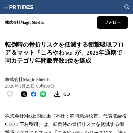
株式会社Magic Shields
フォロー
転倒時の骨折リスクを低減する衝撃吸収フロ
ア＆マット『ころやわ®』が、2025年通期で
同カテゴリ年間販売数1位を達成
株式会社Magic Shields
2026年1月29日 09時00分
い
い
ね
！
株式会社Magic Shields（本社：静岡県浜松市、代表取締役
数
CEO：下村明司）は、転倒時の骨折リスクを低減する衝
を
撃吸収フロア＆マット『ころやわ®』シリーズにて、法人