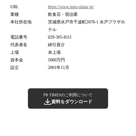
URL
https://www.mito-plaza.jp/
業種
飲食店・宿泊業
本社所在地
茨城県水戸市千波町2078-1 水戸プラザホ
テル
電話番号
029-305-8111
代表者名
綿引甚介
上場
未上場
資本金
5000万円
設立
2001年11月
PR TIMESのご利用について
資料をダウンロード