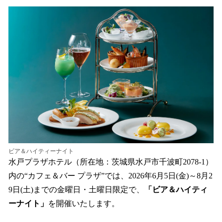
ね
！
数
を
読
み
込
み
中
で
す
ビア＆ハイティーナイト
水戸プラザホテル（所在地：茨城県水戸市千波町2078-1）
内の“カフェ＆バー プラザ”では、2026年6月5日(金)～8月2
9日(土)までの金曜日・土曜日限定で、
「ビア＆ハイティ
ーナイト」
を開催いたします。