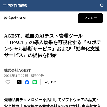
株式会社AGEST
フォロー
AGEST、独自のAIテスト管理ツール
「TFACT」の導入効果を可視化する『AIポテ
ンシャル診断サービス』および『効率化支援
サービス』の提供を開始
株式会社AGEST
2026年4月27日 15時00分
い
い
ね
！
先端品質テクノロジーを活用してソフトウェアの品質・
数
安全性向上を支援する株式会社AGEST(本社: 東京都文京