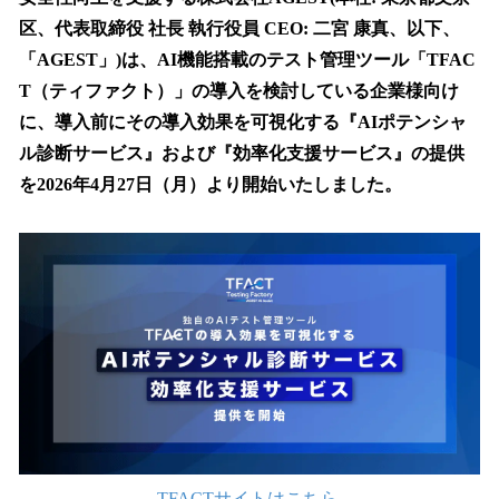
を
区、代表取締役 社長 執行役員 CEO: 二宮 康真、以下、
読
み
「AGEST」)は、AI機能搭載のテスト管理ツール「TFAC
込
T（ティファクト）」の導入を検討している企業様向け
み
に、導入前にその導入効果を可視化する『AIポテンシャ
中
で
ル診断サービス』および『効率化支援サービス』の提供
す
を2026年4月27日（月）より開始いたしました。
TFACTサイトはこちら