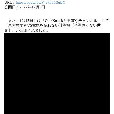
URL：
https://youtu.be/P_yk3T10uBY
公開日：2022年12月3日
また、12月5日には「QuizKnockと学ぼうチャンネル」にて
『東大数学科VS電気を使わない計算機【半導体がない世
界】』が公開されました。