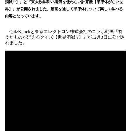
消滅!?】』と『東大数学科VS電気を使わない計算機【半導体がない世
み
界】』が公開されました。動画を通して半導体について楽しく学べる
込
内容となっています。
み
中
で
QuizKnockと東京エレクトロン株式会社のコラボ動画『答
す
えたものが消えるクイズ【世界消滅!?】』が12月3日に公開さ
れました。