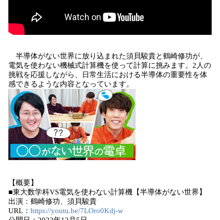
半導体がない世界に放り込まれた須貝駿貴と鶴崎修功が、
電気を使わない機械式計算機を使って計算に挑みます。2人の
挑戦を応援しながら、日常生活における半導体の重要性を体
感できるような内容となっています。
【概要】
■東大数学科VS電気を使わない計算機【半導体がない世界】
出演：鶴崎修功、須貝駿貴
URL：
https://youtu.be/7LOro0Kdj-w