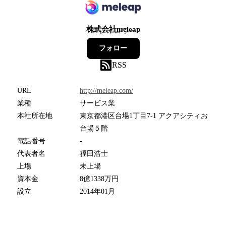
株式会社meleap
29
フォロワー
フォロー
RSS
URL
http://meleap.com/
業種
サービス業
本社所在地
東京都港区台場1丁目7-1 アクアシティお
台場５階
電話番号
-
代表者名
福田浩士
上場
未上場
資本金
8億1338万円
設立
2014年01月