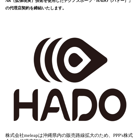
AR（拡張現実）技術を使用したテクノスポーツ「HADO（ハドー）」
読
の代理店契約を締結いたします。
み
込
み
中
で
す
株式会社meleapは沖縄県内の販売路線拡大のため、PPP's株式