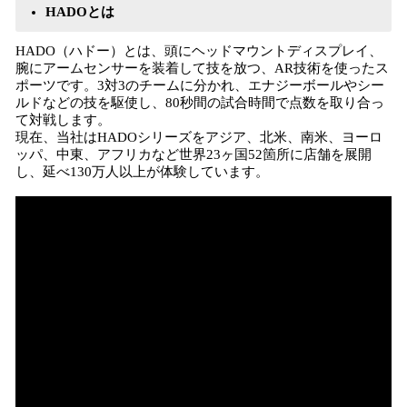
HADOとは
HADO（ハドー）とは、頭にヘッドマウントディスプレイ、
腕にアームセンサーを装着して技を放つ、AR技術を使ったス
ポーツです。3対3のチームに分かれ、エナジーボールやシー
ルドなどの技を駆使し、80秒間の試合時間で点数を取り合っ
て対戦します。
現在、当社はHADOシリーズをアジア、北米、南米、ヨーロ
ッパ、中東、アフリカなど世界23ヶ国52箇所に店舗を展開
し、延べ130万人以上が体験しています。