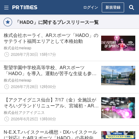
ログイン
新規登録
「HADO」に関するプレスリリース一覧
株式会社ホーライ、ARスポーツ「HADO」の
サテライト福岡エリアとして本格始動
株式会社meleap
2026年7月30日 15時17分
聖望学園中学校高等学校、ARスポーツ
「HADO」を導入。運動が苦手な生徒も参加
しやすい環境づくりへ
株式会社meleap
2026年7月28日 12時00分
【アクアイグニス仙台】7/17（金）全施設が
そろいグランドリニューアル、宮城初・ARア
クティビティ「HADO」を含む次世代体験型
株式会社アクアイグニス
施設「Digital Fun Park」オープン
2026年6月25日 13時00分
N-E.X.T.ハイスクール構想・DXハイスクール
に対応したARスポーツ「HADO」の高校向け