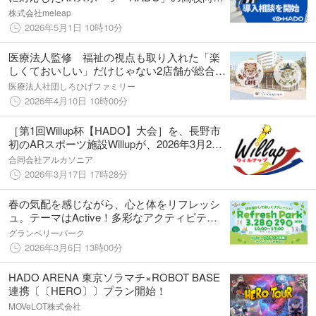
導入相談を開始
株式会社meleap
2026年5月1日 10時10分
医療法人監修 福祉の視点も取り入れた「楽
しくておいしい」だけじゃない2店舗が総合レ
クリエーション公園にオープン
医療法人社団しろひげファミリー
2026年4月10日 10時00分
［第1回Willup杯【HADO】大会］を、長野市
初のARスポーツ施設Willupが、2026年3月21
日(土)に開催
合同会社アルカソニア
2026年3月17日 17時28分
春の気配を感じながら、心と体をリフレッシ
ュ。テーマはActive！多彩なアクティビティ
とAR体験、締めくくりは足湯でリフレッシュ
グランベリーパーク
REFRESH PARK 2026を開催！
2026年3月6日 13時00分
HADO ARENA 東京ソラマチ×ROBOT BASE
連携〔〔HERO〕〕プラン開始！
MOVeLOT株式会社