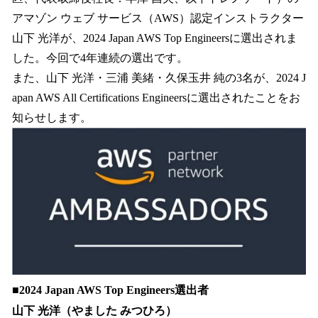
を
アマゾン ウェブ サービス（AWS）認定インストラクター
読
み
山下 光洋が、2024 Japan AWS Top Engineersに選出されま
込
した。今回で4年連続の選出です。
み
また、山下 光洋・三浦 美緒・久保玉井 純の3名が、2024 J
中
で
apan AWS All Certifications Engineersに選出されたことをお
す
知らせします。
■2024 Japan AWS Top Engineers選出者
山下 光洋（やました みつひろ）