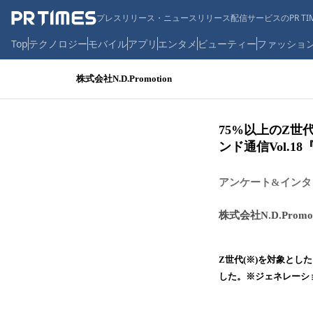
プレスリリース・ニュースリリース配信サービスのPR TIM
Top
テクノロジー
モバイル
アプリ
エンタメ
ビューティー
ファッショ
株式会社N.D.Promotion
75%以上のZ
ンド通信Vol.1
アンケート&インタ
株式会社N.D.Promot
Z世代(※)を対象と
した。※ジェネレーショ