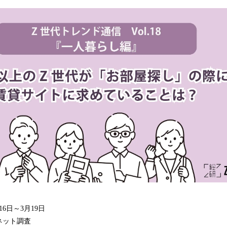
み
込
み
中
で
す
16日～3月19日
ネット調査