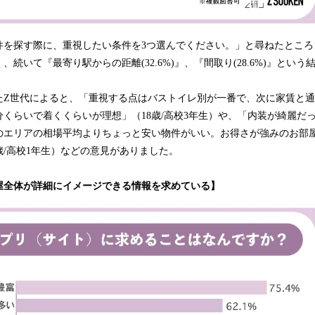
を探す際に、重視したい条件を3つ選んでください。」と尋ねたところ、『家
続いて『最寄り駅からの距離(32.6%)』、『間取り(28.6%)』とい
たZ世代によると、「重視する点はバストイレ別が一番で、次に家賃と通
分くらいで着くくらいが理想」（18歳/高校3年生）や、「内装が綺麗だ
のエリアの相場平均よりちょっと安い物件がいい。お得さが強みのお部
歳/高校1年生）などの意見がありました。
屋全体が詳細にイメージできる情報を求めている】