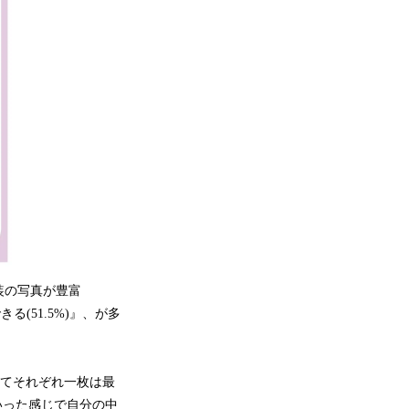
装の写真が豊富
る(51.5%)』、が多
せてそれぞれ一枚は最
いった感じで自分の中