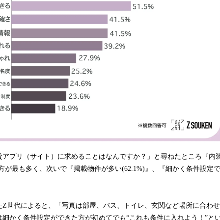
貸アプリ（サイト）に求めることはなんですか？」と尋ねたところ『内
した方が最も多く、次いで『掲載物件が多い(62.1%)』、『細かく条件設定でき
。
たZ世代によると、「写真は部屋、バス、トイレ、玄関など場所に合わ
は細かく条件設定ができた方が初めてでも“これも条件に入れよう！”と