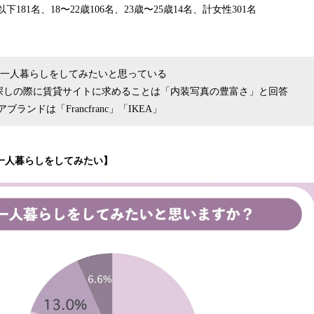
下181名、18〜22歳106名、23歳〜25歳14名、計女性301名
%が一人暮らしをしてみたいと思っている
部屋探しの際に賃貸サイトに求めることは「内装写真の豊富さ」と回答
ランドは「Francfranc」「IKEA」
一人暮らしをしてみたい】