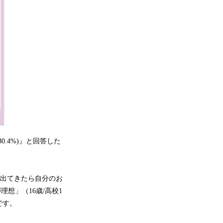
.4%)』と回答した
が出てきたら自分のお
想」（16歳/高校1
です。