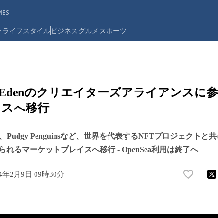
ES
ン
ライフスタイル
ビジネス
グルメ
スポーツ
ic Edenのクリエイターズアライアンス
イスへ移行
TFKT、Pudgy Penguinsなど、世界を代表するNFTプロジェク
れるマーケットプレイスへ移行 - OpenSea利用は終了へ
24年2月9日 09時30分
い
い
ね
！