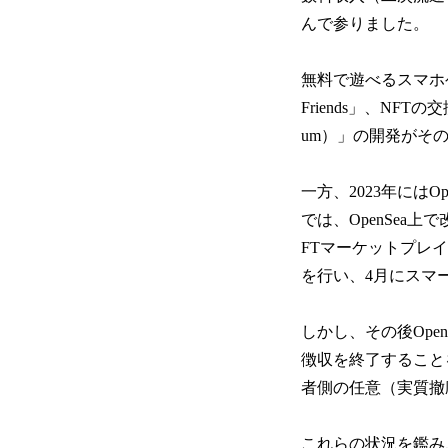
んで参りました。
無料で遊べるスマホ
Friends」、NFT
um）」の開発がそ
一方、2023年にはO
では、OpenSea上
FTマーケットプレ
を行い、4月にスマ
しかし、その後OpenS
徴収を終了すること
者側の任意（実質撤
これらの状況を鑑み