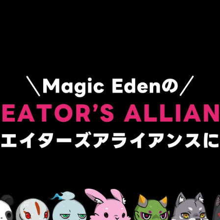
数
を
読
み
込
み
中
で
す