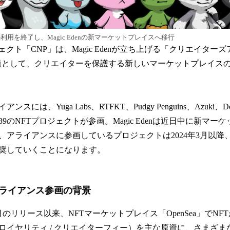
eaの利用を終了し、Magic Edenの新マーケットプレイスへ移行
クト「CNP」は、Magic Edenが立ち上げる「クリエイターズア
ce）」の一員として、クリエイターを保護する新しいマーケットプレイ
は、Yuga Labs、RTFKT、Pudgy Penguins、Azuki、Doo
9のNFTプロジェクトが参画。Magic Edenは近日中に新マー
、アライアンスに参画しているプロジェクトは2024年3月以降
奨していくことになります。
ライアンス参画の背景
年5月のリリース以来、NFTマーケットプレイス「OpenSea」でN
ロイヤリティ / クリエイターフィー）を主な原資に、さまざま