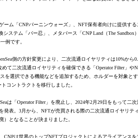
ゲーム「CNPバーニンウォーズ」、NFT保有者向けに提供する
の交換システム「バー忍」、メタバース「CNP Land（The Sandb
の一例です。
penSea側の方針変更により、二次流通ロイヤリティは10%から0
で改めて二次流通ロイヤリティを確保できる「Operator Filter」
イスを選択できる機能などを追加するため、ホルダーを対象と
ートコントラクトを移行しました。
eaは「Operator Filter」を廃止し、2024年2月29日をもっ
を発表。3月から、NFTが売買される際の二次流通ロイヤリテ
廃）となることが決まりました。
、CNPは世界のトップNFTプロジェクトによるアライアンス