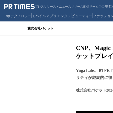
プレスリリース・ニュースリリース配信サービスのPR TIM
Top
テクノロジー
モバイル
アプリ
エンタメ
ビューティー
ファッショ
株式会社バケット
CNP、Mag
ケットプレ
Yuga Labs、R
リティが継続的に得ら
株式会社バケット
20