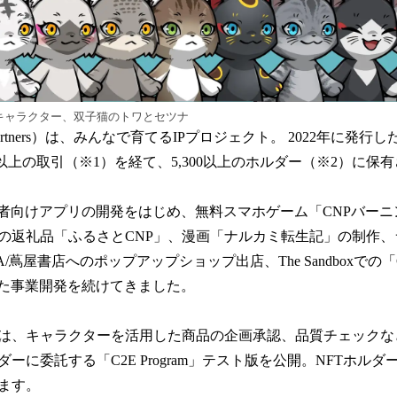
新キャラクター、双子猫のトワとセツナ
ja Partners）は、みんなで育てるIPプロジェクト。 2022年に発行し
0回以上の取引（※1）を経て、5,300以上のホルダー（※2）に保
有者向けアプリの開発をはじめ、無料スマホゲーム「CNPバー
の返礼品「ふるさとCNP」、漫画「ナルカミ転生記」の制作
YA/蔦屋書店へのポップアップショップ出店、The Sandboxでの「C
えた事業開発を続けてきました。
1月には、キャラクターを活用した商品の企画承認、品質チェック
ダーに委託する「C2E Program」テスト版を公開。NFTホル
ます。