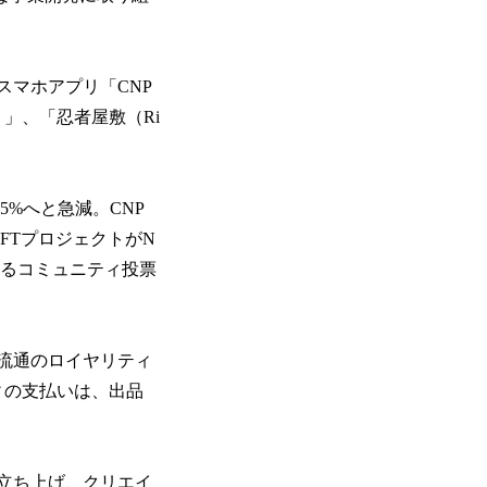
スマホアプリ「CNP
ox）」、「忍者屋敷（Ri
.5%へと急減。CNP
やNFTプロジェクトがN
するコミュニティ投票
て二次流通のロイヤリティ
ィの支払いは、出品
を立ち上げ、クリエイ