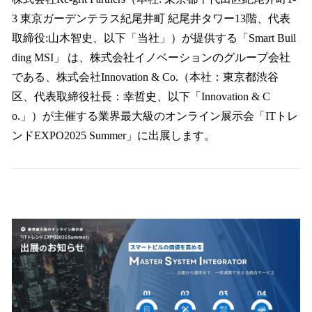
数
3 東京ガーデンテラス紀尾井町 紀尾井タワー13階、代表
を
取締役:山木智史、以下「当社」）が提供する「Smart Buil
読
み
ding MSI」 は、株式会社イノベーションのグループ会社
込
である、株式会社Innovation & Co.（本社：東京都渋谷
み
区、代表取締役社長：幸哲史、以下「Innovation & C
中
で
o.」）が主催する業界最大級のオンライン展示会「ITトレ
す
ンドEXPO2025 Summer」に出展します。