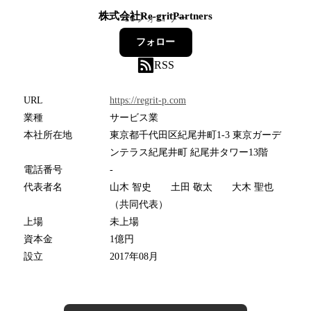
株式会社Re-gritPartners
16
フォロワー
フォロー
RSS
URL
https://regrit-p.com
業種
サービス業
本社所在地
東京都千代田区紀尾井町1-3 東京ガーデ
ンテラス紀尾井町 紀尾井タワー13階
電話番号
-
代表者名
山木 智史 土田 敬太 大木 聖也
（共同代表）
上場
未上場
資本金
1億円
設立
2017年08月