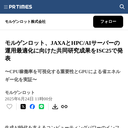
モルゲンロット株式会社
フォロー
モルゲンロット、JAXAとHPC/AIサーバーの
運用最適化に向けた共同研究成果をISC25で発
表
〜CPU稼働率を可視化する重要性とGPUによる省エネル
ギー化を実証〜
モルゲンロット
2025年6月24日 11時00分
い
い
ね
！
生成AI時代を支えるコンピューティングパワーのインフ