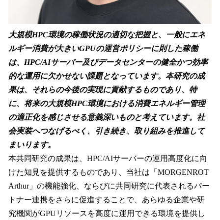
大規模HPC環境の稼働状況の適切な把握と、一般にエネ
ルギー消費が大きいGPUの運営ポリシーに則した稼働
は、HPC/AIサーバー及びデータセンターの健全かつ効率
的な運用に欠かせない課題となっています。本研究の成
果は、それらの今後の実現に貢献するものであり、特
に、将来の大規模HPC環境における消費エネルギー管理
の適正化を感じさせる意義深いものと考えています。社
会実装へつなげるべく、引き続き、取り組みを推進して
まいります。
本共同研究の成果は、HPC/AIサーバーの運用高度化に向
けた知見を提供するものであり、当社は「MORGENROT
Arthur」の機能強化、ならびに共同研究に代表されるパー
トナー連携をさらに促進することで、あらゆる企業や研
究機関がGPUリソースを高度に運用できる環境を提供し