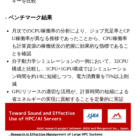
ギーを比較
- ベンチマーク結果
月次でのCPU稼働率の分析により、ジョブ充足率とCP
U稼働率が異なる推移であったことから、CPU稼働率
も計算資源の稼働状況の把握に効果的な指標であるこ
とを確認
分子動力学シミュレーションの一例において、32CPU
構成と比較し、1CPU+1GPU構成ではシミュレーショ
ン時間を約1/8に短縮しつつ、電力消費量を75%以上削
減
GPUリソースの適切な活用が、計算時間の短縮による
省エネルギーの実現に貢献することを定量的に実証