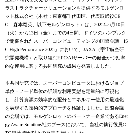
数
ラストラクチャーソリューションを提供するモルゲンロ
を
ット株式会社（本社：東京都千代田区、代表取締役CE
読
み
O：森本竜英、以下モルゲンロット）は、2025年6月10日
込
（火）から13日（金）までの4日間、ドイツのハンブルク
み
で開催されたスーパーコンピューティングの国際会議「IS
中
で
C High Performance 2025」において、JAXA（宇宙航空研
す
究開発機構）と取り組むHPC/AIサーバーの健全かつ効率
的な運用に関する共同研究の成果を発表しました。
本共同研究では、スーパーコンピュータにおけるジョブ
単位・ノード単位の詳細な利用実態を定量的に可視化
し、計算資源の効率的な配分とエネルギー使用の最適化
を実現する技術的アプローチを検証しました。国際会議
の会場では、モルゲンロットのパートナー企業であるEner
gy Aware Solutions社のブースにおいて、当社の執行役員C
TO伊藤 寿が以下の発表を行いました。