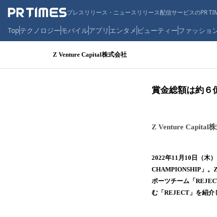
プレスリリース・ニュースリリース配信サービスのPR TIM
Top
テクノロジー
モバイル
アプリ
エンタメ
ビューティー
ファッショ
Z Venture Capital株式会社
賞金総額は約６億
Z Venture Capit
2022年11月10日（木
CHAMPIONSHIP」
ポーツチーム「REJE
む「REJECT」を紹