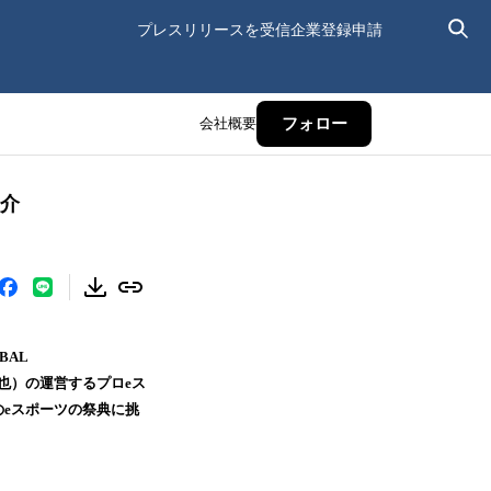
プレスリリースを受信
企業登録申請
会社概要
フォロー
紹介
BAL
甲山翔也）の運営するプロeス
のeスポーツの祭典に挑