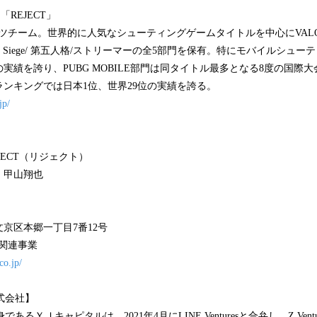
REJECT」
ーツチーム。世界的に人気なシューティングゲームタイトルを中心にVALORA
bow Six Siege/ 第五人格/ストリーマーの全5部門を保有。特にモバイルシ
実績を誇り、PUBG MOBILE部門は同タイトル最多となる8度の国際
得ランキングでは日本1位、世界29位の実績を誇る。
jp/
JECT（リジェクト）
 甲山翔也
京区本郷一丁目7番12号
関連事業
.co.jp/
al株式会社】
alの前身であるＹＪキャピタルは、2021年4月にLINE Venturesと合弁し、Z Ventu