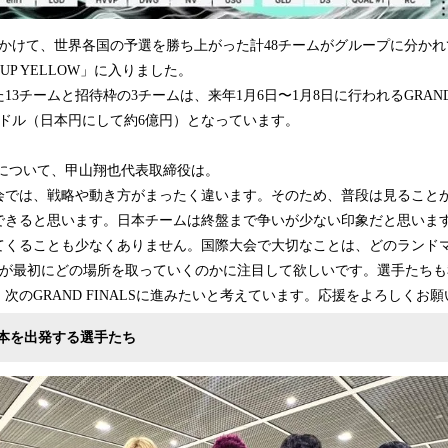
4日にかけて、世界各国の予選を勝ち上がった計48チームがグループに分か
OUP YELLOW」に入りました。
3チームと招待枠の3チームは、来年1月6日〜1月8日に行われるGRAND 
万ドル（日本円にして約6億円）となっています。
について、甲山翔也代表取締役は。
会では、戦略や動き方がまったく違います。そのため、普段は見ること
できると思います。日本チームは終盤まで争いが少ない印象だと思いま
てくることも少なくありません。国際大会で大切なことは、どのランド
CTが最初にどの場所を取っていくのかに注目して欲しいです。選手たち
次のGRAND FINALSに進みたいと考えています。応援をよろしくお
本を出発する選手たち