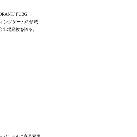
NT/ PUBG
ューティングゲームの領域
大会出場経験を誇る。
re Capital に商号変更