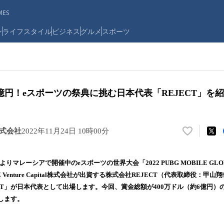
ES
ン
ライフスタイル
ビジネス
グルメ
スポーツ
円！eスポーツの祭典に挑む日本代表「REJECT」を
al株式会社
2022年11月24日 10時00分
い
い
ね
）よりマレーシアで開催中のeスポーツの世界大会「2022 PUBG MOBILE GLO
！
。Z Venture Capital株式会社が出資する株式会社REJECT（代表取締役：
数
CT」が日本代表として出場します。今回、賞金総額が400万ドル（約6億円）
を
読
介します。
み
込