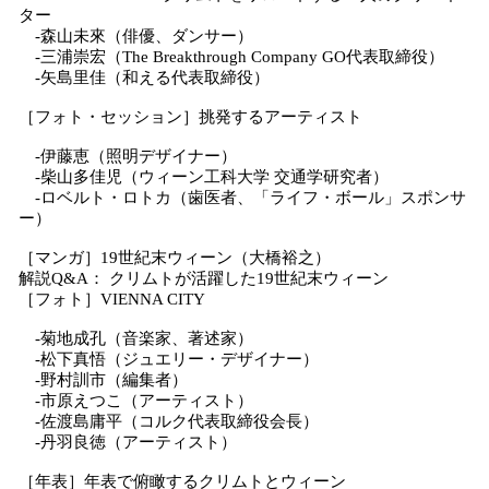
ター
-森山未來（俳優、ダンサー）
-三浦崇宏（The Breakthrough Company GO代表取締役）
-矢島里佳（和える代表取締役）
［フォト・セッション］挑発するアーティスト
-伊藤恵（照明デザイナー）
-柴山多佳児（ウィーン工科大学 交通学研究者）
-ロベルト・ロトカ（歯医者、「ライフ・ボール」スポンサ
ー）
［マンガ］19世紀末ウィーン（大橋裕之）
解説Q&A： クリムトが活躍した19世紀末ウィーン
［フォト］VIENNA CITY
-菊地成孔（音楽家、著述家）
-松下真悟（ジュエリー・デザイナー）
-野村訓市（編集者）
-市原えつこ（アーティスト）
-佐渡島庸平（コルク代表取締役会長）
-丹羽良徳（アーティスト）
［年表］年表で俯瞰するクリムトとウィーン