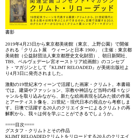
書影
2019年4月23日から東京都美術館（東京、上野公園）で開催
される「クリムト展 ウィーンと日本 1900」（主催：東京都
美術館（公益財団法人東京都歴史文化財団）、朝日新聞社、
TBS、ベルヴェデーレ宮オーストリア絵画館）のコンセプ
ト・マガジンとして『KLIMT RELOADED』が美術出版社よ
り4月3日に発売されました。
激動の19世紀末ウィーンで活躍した画家・クリムト。本書籍
では、建築やファッション、宗教や神話など当時の様々なジ
ャンルを取り込みながら、新たな絵画表現を試みた彼の作風
とアーティスト像を、21世紀・現代日本の視点から考察しま
す。日墺で活躍する20人のクリエイターによるクリムトの再
解釈から、我々は何を学ぶことができるでしょうか。
====目次====
グスタフ・クリムトとその作品
KLIMT RELOADEDクリムトをリロードする20人のクリエイ