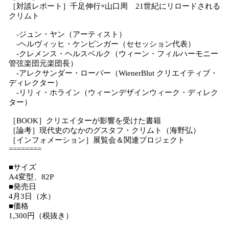
［対談レポート］千足伸行×山口周 21世紀にリロードされる
クリムト
-ジュン・ヤン（アーティスト）
-ヘルヴィッヒ・ケンピンガー（セセッション代表）
-クレメンス・ヘルスベルク（ウィーン・フィルハーモニー
管弦楽団元楽団長）
-アレクサンダー・ローバー（WienerBlut クリエイティブ・
ディレクター）
-リリィ・ホライン（ウィーンデザインウィーク・ディレク
ター）
［BOOK］クリエイターが影響を受けた書籍
［論考］現代史のなかのグスタフ・クリムト（海野弘）
［インフォメーション］展覧会＆関連プロジェクト
========
■サイズ
A4変型、82P
■発売日
4月3日（水）
■価格
1,300円（税抜き）