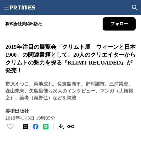
株式会社美術出版社
フォロー
2019年注目の展覧会「クリムト展 ウィーンと日本
1900」の関連書籍として、20人のクリエイターから
クリムトの魅力を探る『KLIMT RELOADED』が
発売！
市原えつこ、菊地成孔、佐渡島庸平、野村訓市、三浦崇宏、
森山未來、矢島里佳ら20人のインタビュー、マンガ（大橋裕
之）、論考（海野弘）などを掲載
美術出版社
2019年4月3日 19時35分
い
い