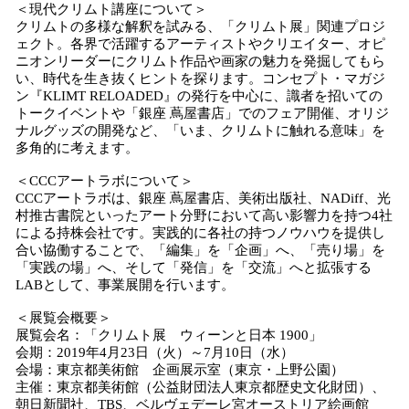
＜現代クリムト講座について＞
クリムトの多様な解釈を試みる、「クリムト展」関連プロジ
ェクト。各界で活躍するアーティストやクリエイター、オピ
ニオンリーダーにクリムト作品や画家の魅力を発掘してもら
い、時代を生き抜くヒントを探ります。コンセプト・マガジ
ン『KLIMT RELOADED』の発行を中心に、識者を招いての
トークイベントや「銀座 蔦屋書店」でのフェア開催、オリジ
ナルグッズの開発など、「いま、クリムトに触れる意味」を
多角的に考えます。
＜CCCアートラボについて＞
CCCアートラボは、銀座 蔦屋書店、美術出版社、NADiff、光
村推古書院といったアート分野において高い影響力を持つ4社
による持株会社です。実践的に各社の持つノウハウを提供し
合い協働することで、「編集」を「企画」へ、「売り場」を
「実践の場」へ、そして「発信」を「交流」へと拡張する
LABとして、事業展開を行います。
＜展覧会概要＞
展覧会名：「クリムト展 ウィーンと日本 1900」
会期：2019年4月23日（火）～7月10日（水）
会場：東京都美術館 企画展示室（東京・上野公園）
主催：東京都美術館（公益財団法人東京都歴史文化財団）、
朝日新聞社、TBS、ベルヴェデーレ宮オーストリア絵画館