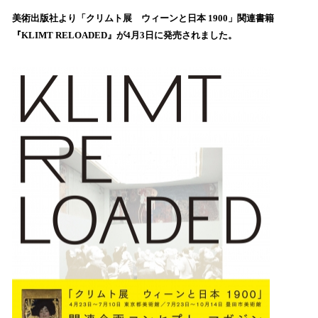
ね
！
美術出版社より「クリムト展 ウィーンと日本 1900」関連書籍
数
『KLIMT RELOADED』が4月3日に発売されました。
を
読
み
込
み
中
で
す