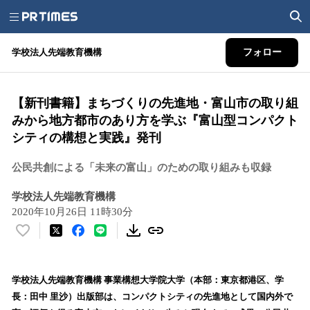
学校法人先端教育機構
フォロー
【新刊書籍】まちづくりの先進地・富山市の取り組
みから地方都市のあり方を学ぶ『富山型コンパクト
シティの構想と実践』発刊
公民共創による「未来の富山」のための取り組みも収録
学校法人先端教育機構
2020年10月26日 11時30分
い
い
ね
！
学校法人先端教育機構 事業構想大学院大学（本部：東京都港区、学
数
長：田中 里沙）出版部は、コンパクトシティの先進地として国内外で
を