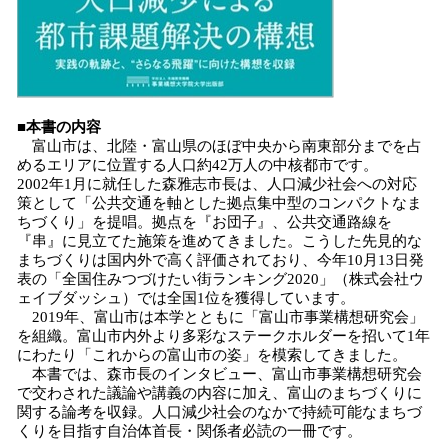
■本書の内容
富山市は、北陸・富山県のほぼ中央から南東部分までを占
めるエリアに位置する人口約42万人の中核都市です。
2002年1月に就任した森雅志市長は、人口減少社会への対応
策として「公共交通を軸とした拠点集中型のコンパクトなま
ちづくり」を提唱。拠点を『お団子』、公共交通路線を
『串』に見立てた施策を進めてきました。こうした先見的な
まちづくりは国内外で高く評価されており、今年10月13日発
表の「全国住みつづけたい街ランキング2020」（株式会社ウ
ェイブダッシュ）では全国1位を獲得しています。
2019年、富山市は本学とともに「富山市事業構想研究会」
を組織。富山市内外より多彩なステークホルダーを招いて1年
にわたり「これからの富山市の姿」を模索してきました。
本書では、森市長のインタビュー、富山市事業構想研究会
で交わされた議論や講義の内容に加え、富山のまちづくりに
関する論考を収録。人口減少社会のなかで持続可能なまちづ
くりを目指す自治体首長・関係者必読の一冊です。