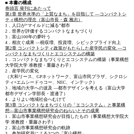
■ 本書の構成
巻頭言 発刊にあたって
第1章 世界水準の「上質なまち」を目指して ―コンパクトシ
ティ構想の理念（富山市長・森 雅志）
1．人口が“マイルドに減る”都市
2．世界が評価するコンパクトなまちづくり
3．富山100年の夢叶う
4．相次ぐ成果 ―税収増、投資増、シビックプライド向上
第2章 コンパクトシティ政策がもたらした産学民の変化 ―コ
ンパクトなまちづくりとエコシステムの構築
1．コンパクトなまちづくりとエコシステムの構築（事業構想
大学院大学 准教授・重藤さわ子）
2．産学民の変化
（大和リース、GPネットワーク、富山市民プラザ、シクロシ
ティ×エムシードゥコー、NEC、インテック）
3．地域の大学への波及 ―都市デザインを考える（富山大学
都市デザイン学部長・渡邊了）
4．よりよい地域社会へむけて
第3章 コンパクトなまちづくりの「エコシステム」と事業構
想―富山市事業構想研究会のねらいとその成果
1．富山市事業構想研究会が目指したもの（事業構想大学院大
学 准教授・重藤さわ子）
2．富山市事業構想研究会の軌跡
3．参加研究員による3つの「富山構想」