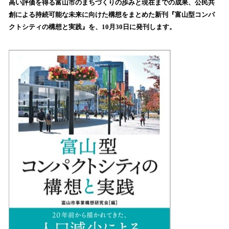
高い評価を得る富山市のまちづくりの歩みと現在までの成果、公民共
読
創による持続可能な未来に向けた構想をまとめた新刊『富山型コンパ
み
クトシティの構想と実践』を、10月30日に発刊します。
込
み
中
で
す