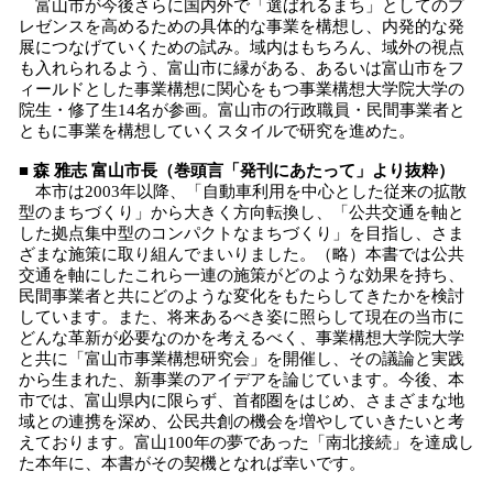
富山市が今後さらに国内外で「選ばれるまち」としてのプ
レゼンスを高めるための具体的な事業を構想し、内発的な発
展につなげていくための試み。域内はもちろん、域外の視点
も入れられるよう、富山市に縁がある、あるいは富山市をフ
ィールドとした事業構想に関心をもつ事業構想大学院大学の
院生・修了生14名が参画。富山市の行政職員・民間事業者と
ともに事業を構想していくスタイルで研究を進めた。
■ 森 雅志 富山市長（巻頭言「発刊にあたって」より抜粋）
本市は2003年以降、「自動車利用を中心とした従来の拡散
型のまちづくり」から大きく方向転換し、「公共交通を軸と
した拠点集中型のコンパクトなまちづくり」を目指し、さま
ざまな施策に取り組んでまいりました。（略）本書では公共
交通を軸にしたこれら一連の施策がどのような効果を持ち、
民間事業者と共にどのような変化をもたらしてきたかを検討
しています。また、将来あるべき姿に照らして現在の当市に
どんな革新が必要なのかを考えるべく、事業構想大学院大学
と共に「富山市事業構想研究会」を開催し、その議論と実践
から生まれた、新事業のアイデアを論じています。今後、本
市では、富山県内に限らず、首都圏をはじめ、さまざまな地
域との連携を深め、公民共創の機会を増やしていきたいと考
えております。富山100年の夢であった「南北接続」を達成し
た本年に、本書がその契機となれば幸いです。