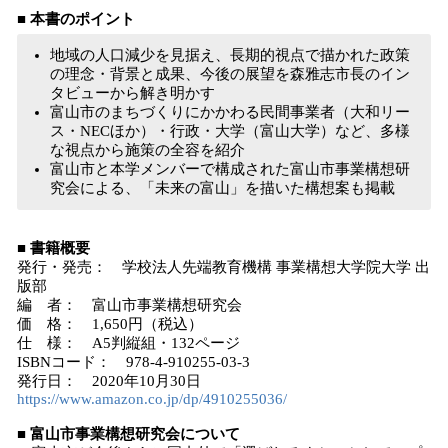
■ 本書のポイント
地域の人口減少を見据え、長期的視点で描かれた政策
の理念・背景と成果、今後の展望を森雅志市長のイン
タビューから解き明かす
富山市のまちづくりにかかわる民間事業者（大和リー
ス・NECほか）・行政・大学（富山大学）など、多様
な視点から施策の全容を紹介
富山市と本学メンバーで構成された富山市事業構想研
究会による、「未来の富山」を描いた構想案も掲載
■ 書籍概要
発行・発売： 学校法人先端教育機構 事業構想大学院大学 出
版部
編 者： 富山市事業構想研究会
価 格： 1,650円（税込）
仕 様： A5判縦組・132ページ
ISBNコード： 978-4-910255-03-3
発行日： 2020年10月30日
https://www.amazon.co.jp/dp/4910255036/
■ 富山市事業構想研究会について