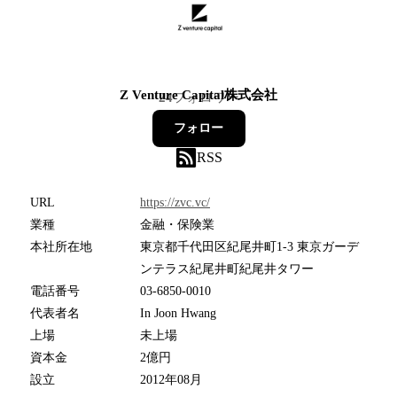
Z Venture Capital株式会社
24
フォロワー
フォロー
RSS
URL
https://zvc.vc/
業種
金融・保険業
本社所在地
東京都千代田区紀尾井町1-3 東京ガーデ
ンテラス紀尾井町紀尾井タワー
電話番号
03-6850-0010
代表者名
In Joon Hwang
上場
未上場
資本金
2億円
設立
2012年08月