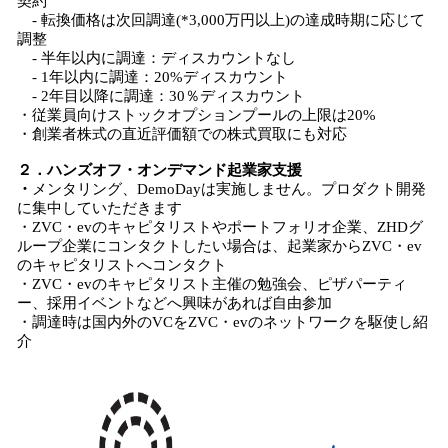
契約
- 転換価格は次回調達(*3,000万円以上)の達成時期に応じて
調整
- 半年以内に調達：ディスカウントなし
- 1年以内に調達：20%ディスカウント
- 2年目以降に調達：30％ディスカウント
・従業員向けストックオプションプールの上限は20%
・創業者株式の直近評価額での株式買取にも対応
２．ハンズオフ・オンデマンド起業家支援
・
メンタリング、DemoDayは実施しません。プロダクト開発
に集中していただきます
・ZVC・evのキャピタリストやポートフォリオ企業、ZHDグ
ループ企業にコンタクトしたい場合は、起業家からZVC・ev
のキャピタリストへコンタクト
・ZVC・evのキャピタリスト主催の勉強会、ピザパーティ
ー、採用イベントなどへ興味があれば自由参加
・調達時は国内外のVCをZVC・evのネットワークを駆使し紹
介