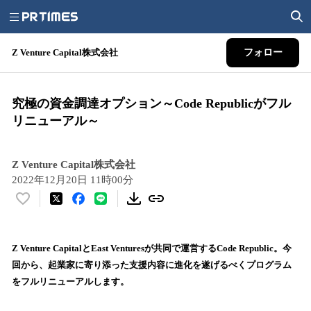
Z Venture Capital株式会社
フォロー
究極の資金調達オプション～Code Republicがフル
リニューアル～
Z Venture Capital株式会社
2022年12月20日 11時00分
い
い
ね
！
Z Venture CapitalとEast Venturesが共同で運営するCode Republic。今
数
回から、起業家に寄り添った支援内容に進化を遂げるべくプログラム
を
をフルリニューアルします。
読
み