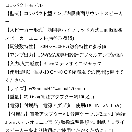
コンパクトモデル
【型式】コンパクト型アンプ内臓曲面サウンドスピーカ
ー
【スピーカー形式】新開発ハイブリッド方式曲面振動板
スピーカーユニット(特許取得済)
【周波数特性】180Hz〜20kHz(総合特性)*参考値
【アンプ出力】15W(MAX専用設計デジタルアンプ駆動)
【入力/入力感度】3.5㎜ステレオミニジャック
【使用環境】温度-10℃〜40℃多湿環境での使用は避けて
ください。
【サイズ】W90mmxH154mmxD200mm
【重量】約0.6kg(電源アダプター約100g別)
【電源】付属品 電源アダプター使用(DC IN 12V 1.5A)
【付属品】電源アダプター×１音声ケーブル(2m)×１(両端
3.5㎜ステレオミニプラグ) 取扱説明書類 ×1 別紙「ミライ
スピーカーをより快適にご使用いただくために」×1