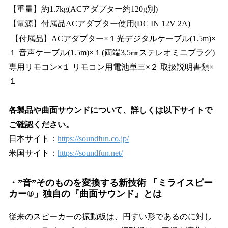
【重量】約1.7kg(ACアダプター約120g別)
【電源】付属品ACアダプター使用(DC IN 12V 2A)
【付属品】ACアダプター×１光デジタルケーブル(1.5m)×
１ 音声ケーブル(1.5m)×１(両端3.5㎜ステレオミニプラグ)
専用リモコン×１ リモコン用電池単三×２ 取扱説明書類×
１
各製品や曲面サウンドについて、詳しくは以下サイトで
ご確認ください。
日本サイト：
https://soundfun.co.jp/
米国サイト：
https://soundfun.net/
・”音”そのものを変換する新技術 「ミライスピー
カー®」独自の『曲面サウンド』とは
従来のスピーカーの振動板は、円すい形であるのに対し