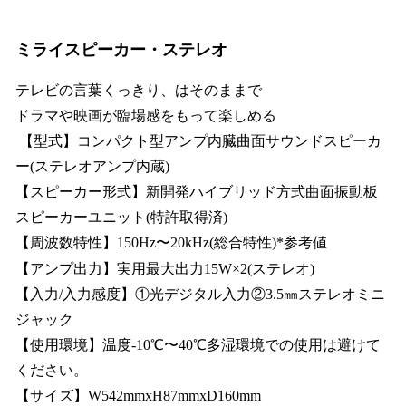
ミライスピーカー・ステレオ
テレビの言葉くっきり、はそのままで
ドラマや映画が臨場感をもって楽しめる
【型式】コンパクト型アンプ内臓曲面サウンドスピーカ
ー(ステレオアンプ内蔵)
【スピーカー形式】新開発ハイブリッド方式曲面振動板
スピーカーユニット(特許取得済)
【周波数特性】150Hz〜20kHz(総合特性)*参考値
【アンプ出力】実用最大出力15W×2(ステレオ)
【入力/入力感度】①光デジタル入力②3.5㎜ステレオミニ
ジャック
【使用環境】温度-10℃〜40℃多湿環境での使用は避けて
ください。
【サイズ】W542mmxH87mmxD160mm