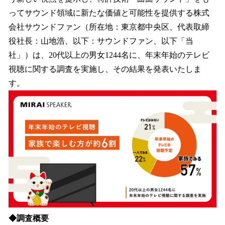
を
ってサウンド領域に新たな価値と可能性を提供する株式
読
み
会社サウンドファン（所在地：東京都中央区、代表取締
込
役社長：山地浩、以下：サウンドファン、以下「当
み
社」）は、20代以上の男女1244名に、年末年始のテレビ
中
で
視聴に関する調査を実施し、その結果を発表いたしま
す
す。
◆調査概要