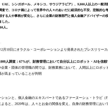
読
UAE、シンガポール、メキシコ、サウジアラビア）、9,000人以上の一般
み
調査で、コロナ禍によって世界中の人々のあいだに経済的な不安、悲観的な
込
頼する人や事柄が変化し、さらに企業の財務部門と個人金融アドバイザーの
み
ました。
中
00人。
で
す
y
1年2月10日にオラクル・コーポレーションより発表されたプレスリリー
,000
人調査
：
67%
が、
財務
管理
において
自分
以上に
ロボット・
AI
を信頼
や企業・団体の管理職の間では、財務業務において、人間以上にロボット
感が高まっていることが判明
ョンと、個人金融のエキスパートであるファーヌーシュ・トラビ（Farnoos
よると、2020年は、人々とお金の関係を変え、自身の財務管理におい