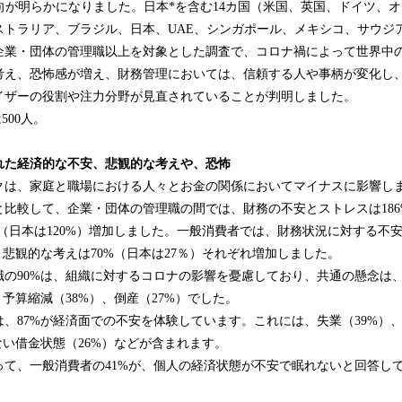
向が明らかになりました。日本*を含む14カ国（米国、英国、ドイツ、
トラリア、ブラジル、日本、UAE、シンガポール、メキシコ、サウジアラ
企業・団体の管理職以上を対象とした調査で、コロナ禍によって世界中
考え、恐怖感が増え、財務管理においては、信頼する人や事柄が変化し
イザーの役割や注力分野が見直されていることが判明しました。
500人。
れた
経済的な
不安、
悲観
的な考えや、恐怖
クは、家庭と職場における人々とお金の関係においてマイナスに影響し
比較して、企業・団体の管理職の間では、財務の不安とストレスは186%
%（日本は120%）増加しました。一般消費者では、財務状況に対する不安
、悲観的な考えは70%（日本は27％）それぞれ増加しました。
職の90%は、組織に対するコロナの影響を憂慮しており、共通の懸念は
、予算縮減（38%）、倒産（27%）でした。
、87%が経済面での不安を体験しています。これには、失業（39%）
ない借金状態（26%）などが含まれます。
って、一般消費者の41%が、個人の経済状態が不安で眠れないと回答し