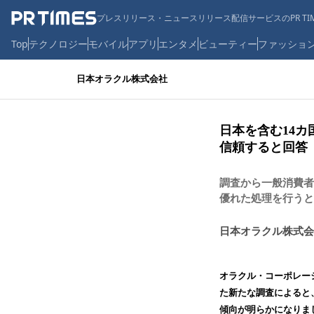
プレスリリース・ニュースリリース配信サービスのPR TIM
Top
テクノロジー
モバイル
アプリ
エンタメ
ビューティー
ファッショ
日本オラクル株式会社
日本を含む14カ
信頼すると回答
調査から一般消費者
優れた処理を行うと
日本オラクル株式会
オラクル・コーポレーシ
た新たな調査によると
傾向が明らかになりま