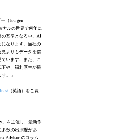
uergen
ショナルの世界で何年に
の基準となる中、AI
とになります。当社の
意見よりもデータを信
見ています。また、こ
低下や、福利厚生が損
ます。」
ines/
（英語）をご覧
ey」を主催し、最新作
ow に多数の出演歴があ
dvisor のコラム