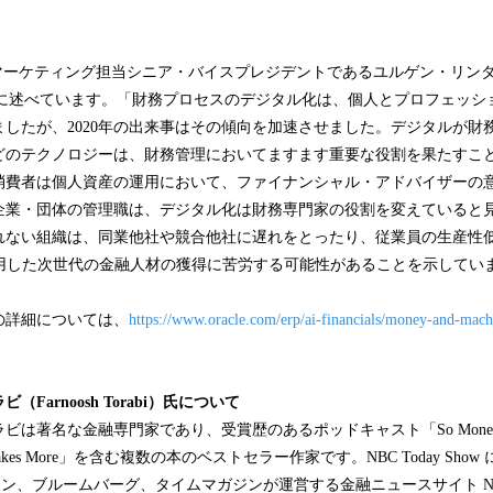
マーケティング担当シニア・バイスプレジデントであるユルゲン・リンダー（J
のように述べています。「財務プロセスのデジタル化は、個人とプロフェッ
したが、2020年の出来事はその傾向を加速させました。デジタルが財務
どのテクノロジーは、財務管理においてますます重要な役割を果たすこ
消費者は個人資産の運用において、ファイナンシャル・アドバイザーの
企業・団体の管理職は、デジタル化は財務専門家の役割を変えていると
れない組織は、同業他社や競合他社に遅れをとったり、従業員の生産性
活用した次世代の金融人材の獲得に苦労する可能性があることを示してい
の詳細については、
https://www.oracle.com/erp/ai-financials/money-and-mach
ラビ（
Farnoosh Torabi
）氏
について
ビは著名な金融専門家であり、受賞歴のあるポッドキャスト「So Mon
 Makes More」を含む複数の本のベストセラー作家です。NBC Today Sh
、ブルームバーグ、タイムマガジンが運営する金融ニュースサイト NextA