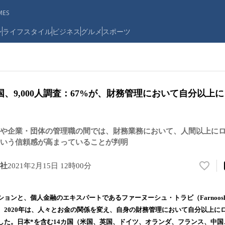
ES
ン
ライフスタイル
ビジネス
グルメ
スポーツ
国、9,000人調査：67%が、財務管理において自分以上に
や企業・団体の管理職の間では、財務業務において、人間以上にロ
いう信頼感が高まっていることが判明
社
2021年2月15日 12時00分
い
い
ね
ョンと、個人金融のエキスパートであるファーヌーシュ・トラビ（Farnoosh T
！
、2020年は、人々とお金の関係を変え、自身の財務管理において自分以上にロ
数
した。日本*を含む14カ国（米国、英国、ドイツ、オランダ、フランス、中
を