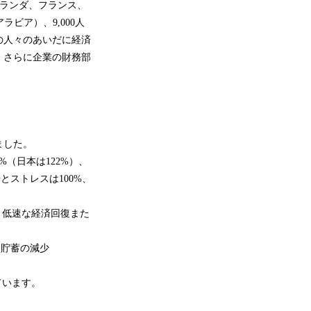
オランダ、フランス、
ビア）、9,000人
の人々のあいだに経済
、さらに企業の財務部
ました。
（日本は122%）、
とストレスは100%、
、低速な経済回復また
、貯蓄の減少
ています。