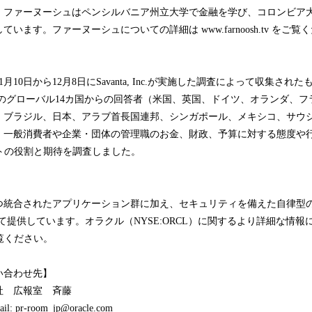
。ファーヌーシュはペンシルバニア州立大学で金融を学び、コロンビア
います。ファーヌーシュについての詳細は www.farnoosh.tv をご覧
1月10日から12月8日にSavanta, Inc.が実施した調査によって収集され
1人のグローバル14カ国からの回答者（米国、英国、ドイツ、オランダ、
、ブラジル、日本、アラブ首長国連邦、シンガポール、メキシコ、サウ
、一般消費者や企業・団体の管理職のお金、財政、予算に対する態度や
トの役割と期待を調査しました。
つ統合されたアプリケーション群に加え、セキュリティを備えた自律型
oudとして提供しています。オラクル（NYSE:ORCL）に関するより詳細な情
 をご覧ください。
い合わせ先】
社 広報室 斉藤
ail: pr-room_jp@oracle.com