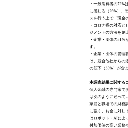
・一般消費者の72%
に感じる（26%）、
スを行う上で「現金
・コロナ禍の対応とし
ジメントの方法を創
・企業・団体の51％
す。
・企業・団体の管理
は、競合他社からの遅
の低下（35%）が含
本調査結果に関する
個人金融の専門家であり
は次のように述べて
家庭と職場での財務
に強く、お金に対し
はロボット・AIに
付加価値の高い業務