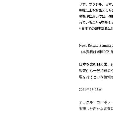
リア、ブラジル、日本、
理職以上を対象とした
務管理においては、信
れていることが判明し
* 日本での調査対象は5
News Release Summar
（本資料は米国202
日本を含む
14
カ国、
9
調査から一般消費者
理を行うという信頼
2021年2月15日
オラクル・コーポレーシ
実施した新たな調査に