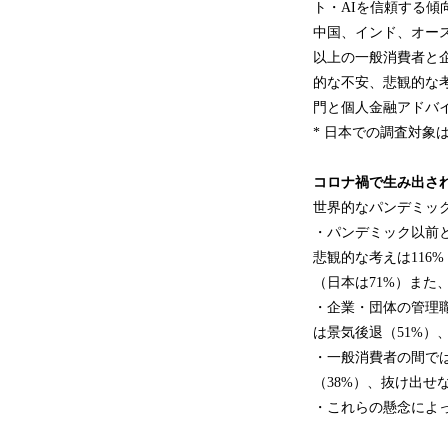
ト・AIを信頼する傾
中国、インド、オース
以上の一般消費者と
的な不安、悲観的な
門と個人金融アドバ
* 日本での調査対象は
コロナ禍で生み出さ
世界的なパンデミッ
・パンデミック以前と
悲観的な考えは116
（日本は71%）また
・企業・団体の管理
は景気後退（51%）
・一般消費者の間では
（38%）、抜け出せ
・これらの懸念によ