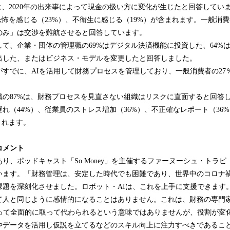
は、2020年の出来事によって現金の扱い方に変化が生じたと回答してい
恐怖を感じる（23%）、不衛生に感じる（19%）が含まれます。一般消費
のみ」は交渉を難航させると回答しています。
て、企業・団体の管理職の69%はデジタル決済機能に投資した、64%
出した、またはビジネス・モデルを変更したと回答しました。
がすでに、AIを活用して財務プロセスを管理しており、一般消費者の27
職の87%は、財務プロセスを見直さない組織はリスクに直面すると回答
れ（44%）、従業員のストレス増加（36%）、不正確なレポート（36
まれます。
コメント
、ポッドキャスト「So Money」を主催するファーヌーシュ・トラビ（Farno
います。「財務管理は、安定した時代でも困難であり、世界中のコロナ
課題を深刻化させました。ロボット・AIは、これを上手に支援できます。
て人と同じように感情的になることはありません。これは、財務の専門
よって全面的に取って代わられるという意味ではありませんが、役割が変
やデータを活用し仮説を立てるなどのスキル向上に注力すべきであるこ