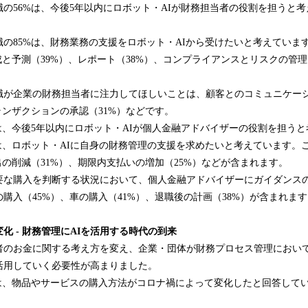
の56%は、今後5年以内にロボット・AIが財務担当者の役割を担うと
。
の85%は、財務業務の支援をロボット・AIから受けたいと考えていま
成と予測（39%）、レポート（38%）、コンプライアンスとリスクの管理
職が企業の財務担当者に注力してほしいことは、顧客とのコミュニケーシ
ランザクションの承認（31%）などです。
は、今後5年以内にロボット・AIが個人金融アドバイザーの役割を担う
は、ロボット・AIに自身の財務管理の支援を求めたいと考えています。
出の削減（31%）、期限内支払いの増加（25%）などが含まれます。
要な購入を判断する状況において、個人金融アドバイザーにガイダンス
購入（45%）、車の購入（41%）、退職後の計画（38%）が含まれま
変化
-
財務管理に
AI
を
活用
する時代の到来
費者のお金に関する考え方を変え、企業・団体が財務プロセス管理において
活用していく必要性が高まりました。
は、物品やサービスの購入方法がコロナ禍によって変化したと回答してい