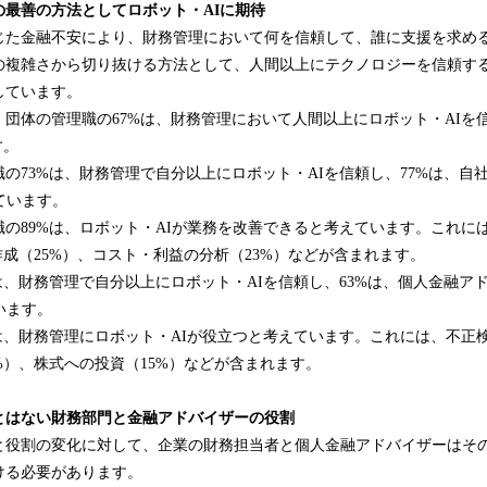
の最善の方法としてロボット・
AI
に期待
じた金融不安により、財務管理において何を信頼して、誰に支援を求め
の複雑さから切り抜ける方法として、人間以上にテクノロジーを信頼す
しています。
団体の管理職の67%は、財務管理において人間以上にロボット・AIを
す。
の73%は、財務管理で自分以上にロボット・AIを信頼し、77%は、自
ています。
の89%は、ロボット・AIが業務を改善できると考えています。これに
作成（25%）、コスト・利益の分析（23%）などが含まれます。
は、財務管理で自分以上にロボット・AIを信頼し、63%は、個人金融ア
います。
は、財務管理にロボット・AIが役立つと考えています。これには、不正検
%）、株式への投資（15%）などが含まれます。
とはない
財務部門と金融アドバイザーの役割
と役割の変化に対して、企業の財務担当者と個人金融アドバイザーはそ
ける必要があります。