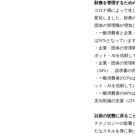
財務
を
管理
するため
コロナ禍によって生
変化しました。財務
団体の管理職が増加
・一般消費者と企業・
は91%となっていま
・企業・団体の管理職
ボット・AIを信頼し
・企業・団体の管理職
（34%）、請求書の
・一般消費者の53%
ット・AIを信頼して
・一般消費者の66%
支出削減の支援（22
以前の状態に戻
るこ
テクノロジーの影響
たなスキルを身に着