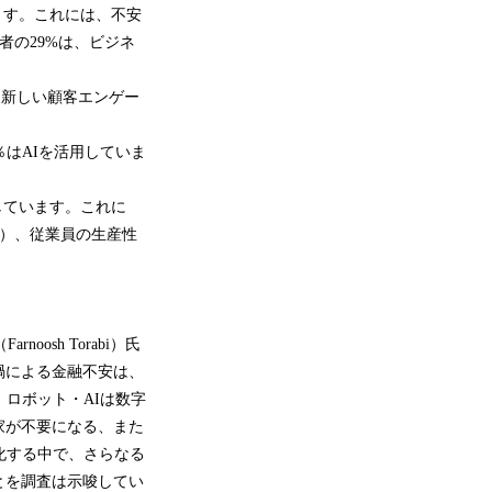
ます。これには、不安
者の29%は、ビジネ
は新しい顧客エンゲー
％はAIを活用していま
しています。これに
%）、従業員の生産性
osh Torabi）氏
禍による金融不安は、
ロボット・AIは数字
家が不要になる、また
化する中で、さらなる
とを調査は示唆してい