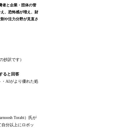
消費者と企業・団体の管
考え、恐怖感が増え、財
役割や注力分野が見直さ
スの抄訳です）
すると
回答
・AIがより優れた処
h Torabi）氏が
て自分以上にロボッ