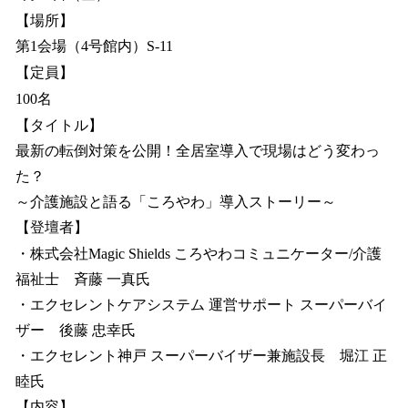
【場所】
第1会場（4号館内）S-11
【定員】
100名
【タイトル】
最新の転倒対策を公開！全居室導入で現場はどう変わっ
た？
～介護施設と語る「ころやわ」導入ストーリー～
【登壇者】
・株式会社Magic Shields ころやわコミュニケーター/介護
福祉士 斉藤 一真氏
・エクセレントケアシステム 運営サポート スーパーバイ
ザー 後藤 忠幸氏
・エクセレント神戸 スーパーバイザー兼施設長 堀江 正
睦氏
【内容】