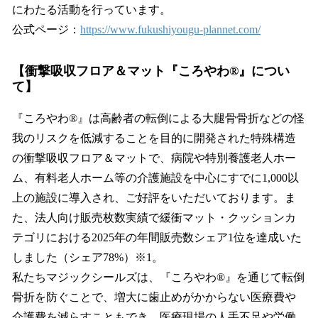
にわたる活動を行っています。
公式ページ：
https://www.fukushiyougu-plannet.com/
【衝撃吸収フロア＆マット『ころやわ®』につい
て】
『ころやわ®』は高齢者の転倒による大腿骨骨折などの怪
我のリスクを低減することを目的に開発された特殊構造
の衝撃吸収フロア＆マットで、病院や特別養護老人ホー
ム、有料老人ホーム等の介護施設を中心にすでに1,000以
上の施設に導入され、ご好評をいただいております。ま
た、法人向け販売枚数実績で緩衝マット・クッションカ
テゴリにおける2025年の年間販売数シェア1位を達成いた
しました（シェア78%）※1。
私たちマジックシールズは、『ころやわ®』を通じて転倒
骨折を防ぐことで、増大に歯止めがかからない医療費や
介護費を減らすこともでき、医療現場の人手不足や労働