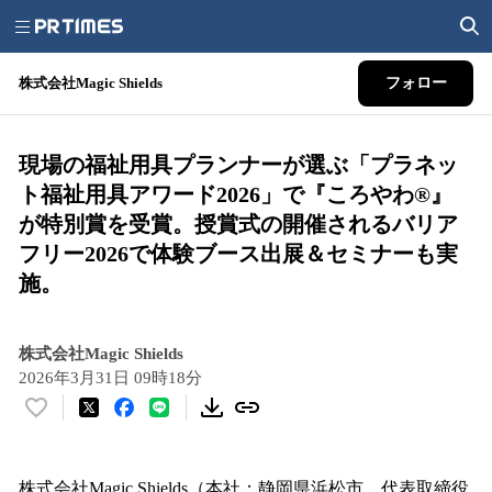
株式会社Magic Shields
フォロー
現場の福祉用具プランナーが選ぶ「プラネッ
ト福祉用具アワード2026」で『ころやわ®』
が特別賞を受賞。授賞式の開催されるバリア
フリー2026で体験ブース出展＆セミナーも実
施。
株式会社Magic Shields
2026年3月31日 09時18分
い
い
ね
！
株式会社Magic Shields（本社：静岡県浜松市、代表取締役