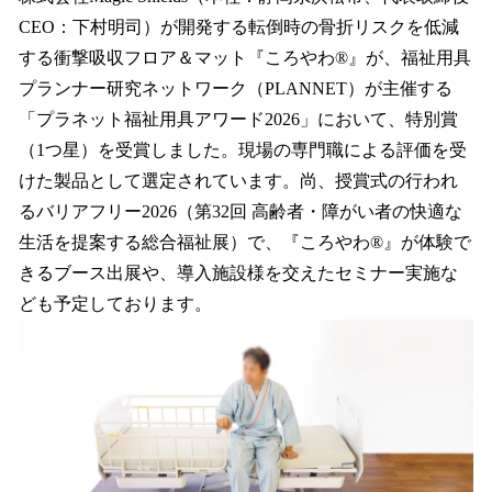
数
CEO：下村明司）が開発する転倒時の骨折リスクを低減
を
する衝撃吸収フロア＆マット『ころやわ®』が、福祉用具
読
み
プランナー研究ネットワーク（PLANNET）が主催する
込
「プラネット福祉用具アワード2026」において、特別賞
み
（1つ星）を受賞しました。現場の専門職による評価を受
中
で
けた製品として選定されています。尚、授賞式の行われ
す
るバリアフリー2026（第32回 高齢者・障がい者の快適な
生活を提案する総合福祉展）で、『ころやわ®』が体験で
きるブース出展や、導入施設様を交えたセミナー実施な
ども予定しております。