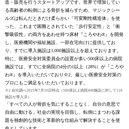
造・販売を行うスタートアップです。世界で増加してい
る高齢者の転倒による骨折を減らすため、マジックシー
ルズは転んだときだけ柔らかい「可変剛性構造体」を使
った、これまで困難とされていた「歩行安定性」と「衝
撃吸収性」の両方をあわせ持つ床材『ころやわ®』を開発
し、医療機関や福祉施設、一部在宅向けに提供してお
り、すでに導入施設は1,000施設以上を超えております。
特に、医療安全対策委員会の設置が多い500床以上の病院
施設では、すでに全病院の4分の1以上（28%）が『ころや
わ®』を導入いただいており※2、厳しい医療安全対策の
プロにもご満足をいただいております。
※2 自社調べ2025年7月16日時点（500床以上病院408施設に対して118
施設が導入済）
「すべての人が骨折を気にすることなく、自分の意思で
自由に動ける」社会の実現を目指し、転倒にまつわる課
題を独創的な技術と革新的な仕組みで解決することを使
命としています。