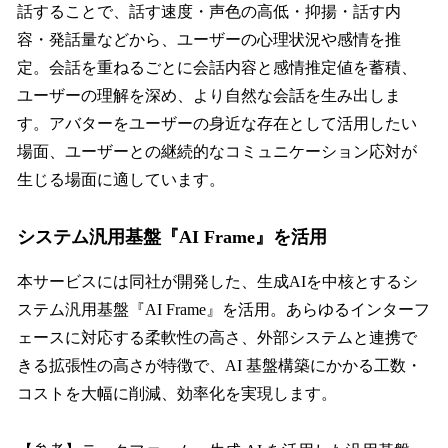
話することで、話す速度・声色の高低・抑揚・話す内
容・発話量などから、ユーザーの心理状況や感情を推
定。会話を重ねるごとに会話内容と感情推定値を蓄積、
ユーザーの理解を深め、より自然な会話を生み出しま
す。アバターをユーザーの身近な存在として活用したい
場面、ユーザーとの継続的なコミュニケーション応対が
生じる場面に適しています。
システム汎用基盤『AI Frame』を活用
本サービスには同社が開発した、生成AIを中核とするシ
ステム汎用基盤『AI Frame』を活用。あらゆるインターフ
ェースに対応する柔軟性の高さ、外部システムと連携で
きる拡張性の高さが特徴で、AI 基盤構築にかかる工数・
コストを大幅に削減、効率化を実現します。