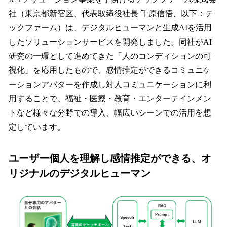
数
社（東京都新宿区、代表取締役社長 千原信悟、以下：テ
を
ックファーム）は、デジタルヒューマンと生成AIを活用
読
み
したソリューションサービスを開発しました。同社がAI
込
研究の一環として進めてきた「人のコンディションの可
み
視化」を応用したもので、感情推定ができるコミュニケ
中
で
ーションアバターを作成し対人コミュニケーションに利
す
用することで、福祉・医療・教育・エンターテインメン
トなど様々な分野での導入、幅広いシーンでの活用を想
定しています。
ユーザー個人を理解し感情推定ができる、オ
リジナルのデジタルヒューマン