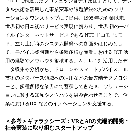
「ICT に精通したプロフェッショナル集団」として、デジ
タル技術を活用した事業変革や課題解決のための ソリュ
ーションをワンストップにて提供。1998 年の創業以来、
世界初や日本初のサービス実現に携わり、世界 初のモバ
イルインターネットサービスである NTT ドコモ「i モー
ド」立ち上げ時のシステム開発への参画をはじめとし
て、モバイル黎明期から多種多様な産業における ICT 活
用の経験やノウハウを蓄積する。AI、IoT を 活用したデ
ータ収集や分析から、ドローンやスマートデバイス、3D
技術のメタバース領域への活用などの最先端テクノロジ
ーと、多種多様な業界にて蓄積してきた ICT ソリューシ
ョンに関する知見やノウハウを組み合わせることで、企
業におけるDX などのイノベーションを支援する。
＜参考＞ギャラクシーズ：VRとAIの先端的開発・
社会実装に取り組むスタートアップ