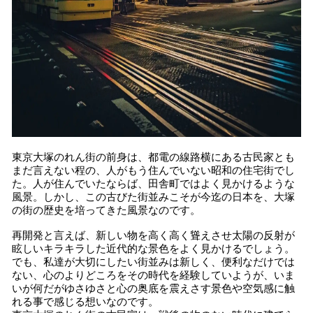
東京大塚のれん街の前身は、都電の線路横にある古民家とも
まだ言えない程の、人がもう住んでいない昭和の住宅街でし
た。人が住んでいたならば、田舎町ではよく見かけるような
風景。しかし、この古びた街並みこそが今迄の日本を、大塚
の街の歴史を培ってきた風景なのです。
再開発と言えば、新しい物を高く高く聳えさせ太陽の反射が
眩しいキラキラした近代的な景色をよく見かけるでしょう。
でも、私達が大切にしたい街並みは新しく、便利なだけでは
ない、心のよりどころをその時代を経験していようが、いま
いが何だがゆさゆさと心の奥底を震えさす景色や空気感に触
れる事で感じる想いなのです。