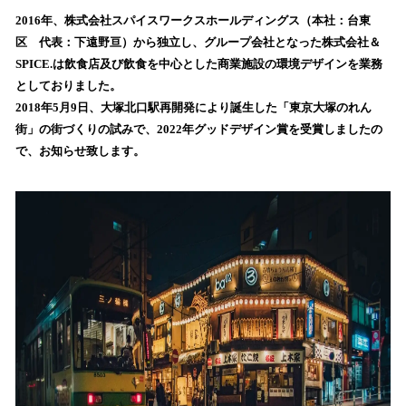
ね
！
2016年、株式会社スパイスワークスホールディングス（本社：台東
数
区 代表：下遠野亘）から独立し、グループ会社となった株式会社＆
を
SPICE.は飲食店及び飲食を中心とした商業施設の環境デザインを業務
読
としておりました。
み
2018年5月9日、大塚北口駅再開発により誕生した「東京大塚のれん
込
街」の街づくりの試みで、2022年グッドデザイン賞を受賞しましたの
み
で、お知らせ致します。
中
で
す