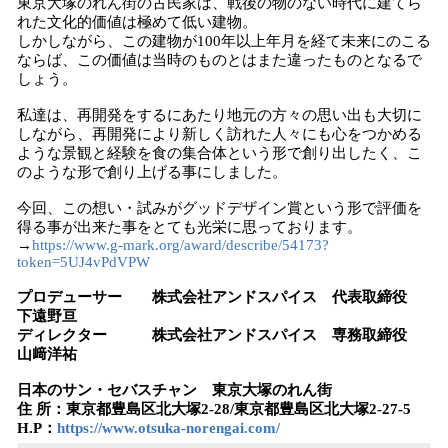
東京大塚のれん街の古民家は、戦後の物のない時代に建てら
れた文化的価値は極めて低い建物。
しかしながら、この建物が100年以上年月を経て未来にのこる
ならば、この価値は当時のものとはまた違ったものとなるで
しょう。
私達は、再開発をするにあたり地元の方々の思い出も大切に
しながら、再開発により新しく訪れた人々にも心をつかめる
ような景観と経験を食の集合体という形で創り出したく、こ
のような形で創り上げる事にしました。
今回、この想い・試みがグッドデザイン賞という形で評価を
得る事が出来た事をとても光栄に思っております。
→
https://www.g-mark.org/award/describe/54173?
token=5UJ4vPdVPW
プロデューサー 株式会社アンドスパイス 代表取締役
下遠野亘
ディレクター 株式会社アンドスパイス 専務取締役
山﨑洋祐
日本のサン・セバスチャン 東京大塚のれん街
住 所：東京都豊島区北大塚2-28/東京都豊島区北大塚2-27-5
H.P：
https://www.otsuka-norengai.com/