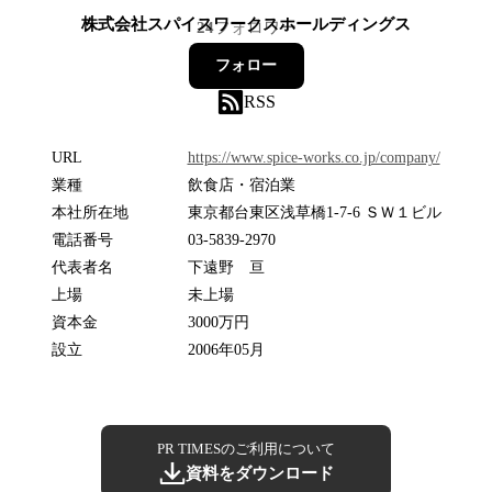
株式会社スパイスワークスホールディングス
24
フォロワー
フォロー
RSS
URL
https://www.spice-works.co.jp/company/
業種
飲食店・宿泊業
本社所在地
東京都台東区浅草橋1-7-6 ＳＷ１ビル
電話番号
03-5839-2970
代表者名
下遠野 亘
上場
未上場
資本金
3000万円
設立
2006年05月
PR TIMESのご利用について
資料をダウンロード