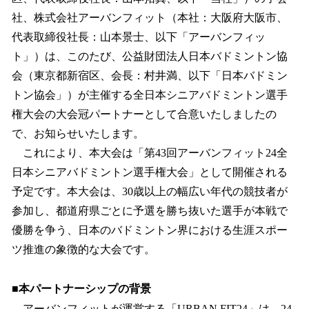
を
社、株式会社アーバンフィット（本社：大阪府大阪市、
読
み
代表取締役社長：山本景士、以下「アーバンフィッ
込
ト」）は、このたび、公益財団法人日本バドミントン協
み
会（東京都新宿区、会長：村井満、以下「日本バドミン
中
で
トン協会」）が主催する全日本シニアバドミントン選手
す
権大会の大会冠パートナーとして合意いたしましたの
で、お知らせいたします。
これにより、本大会は「第43回アーバンフィット24全
日本シニアバドミントン選手権大会」として開催される
予定です。本大会は、30歳以上の幅広い年代の競技者が
参加し、都道府県ごとに予選を勝ち抜いた選手が本戦で
優勝を争う、日本のバドミントン界における生涯スポー
ツ推進の象徴的な大会です。
■本パートナーシップの背景
アーバンフィットが運営する「URBAN FIT24」は、24