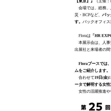
【東京】』
（主催：R
会場では、総務、人
災・BCPなど、
バッ
す。
バックオフィス
Floraは
「HR E
本展示会は、人事
出展社と来場者の間
Floraブースでは
ムをご紹介します。
合わせて
19日(金)
ータで解明する女性
女性の活躍推進や