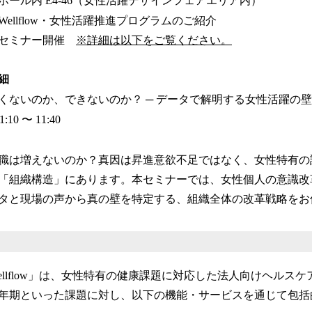
3ホール内
E4-46（女性活躍デザインフェアエリア内）
Wellflow・女性活躍推進プログラムのご紹介
ナー開催
※詳細は以下をご覧ください。
細
くないのか、できないのか？ ─ データで解明する女性活躍の
10 〜 11:40
職は増えないのか？真因は昇進意欲不足ではなく、女性特有の
「組織構造」にあります。本セミナーでは、女性個人の意識改
タと現場の声から真の壁を特定する、組織全体の改革戦略をお
「Wellflow」は、女性特有の健康課題に対応した法人向けヘルス
更年期といった課題に対し、以下の機能・サービスを通じて包