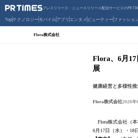
プレスリリース・ニュースリリース配信サービスのPR TIM
Top
テクノロジー
モバイル
アプリ
エンタメ
ビューティー
ファッショ
Flora株式会社
Flora、6
展
健康経営と多様性推
Flora株式会社
2026年
Flora株式会社（
6月17日（水）・1