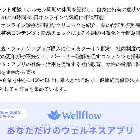
ャット相談：
ホルモン周期や体調を記録し、自身に特有の症状
AIに24時間365日オンラインで気軽に相談可能
：
オンライン診療が可能なクリニックを紹介。薬の配送料無料
・啓発コンテンツ：
簡易チェックによる不調の可視化と予防意
検査・フェムケアグッズ購入に使えるクーポン配布、社内制度
性の更年期や不妊ケア、パートナー理解を促すコンテンツも搭
ート：
アプリの登録・活用を促進する社内教育、女性の健康に
施を企画から支援
wは大手企業を中心に100社以上に導入されており、健康経営優良
としても注目を集めています。