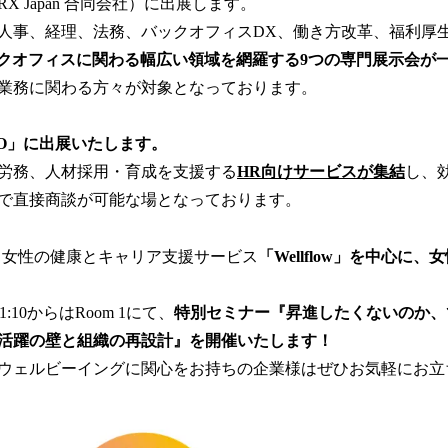
X Japan 合同会社）に出展します。
読
事、経理、法務、バックオフィスDX、働き方改革、福利厚
み
込
クオフィスに関わる幅広い領域を網羅する9つの専門展示会が
み
業務に関わる方々が対象となっております。
中
で
す
XPO」に出展いたします。
労務、人材採用・育成を支援する
HR向けサービスが集結
し、
で直接商談が可能な場となっております。
、
女性の健康とキャリア支援サービス
「Wellflow」を中心に
11:10からはRoom 1にて、
特別セミナー『昇進したくないのか、で
活躍の壁と組織の再設計』を開催いたします！
ウェルビーイングに関心をお持ちの企業様はぜひお気軽にお立