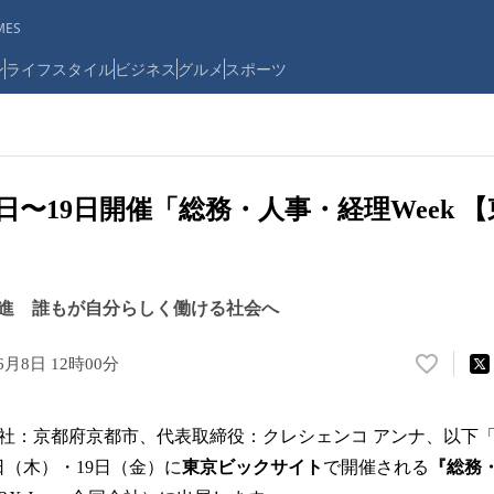
ES
ン
ライフスタイル
ビジネス
グルメ
スポーツ
月17日〜19日開催「総務・人事・経理Week
進 誰もが自分らしく働ける社会へ
6月8日 12時00分
い
い
ね
本社：京都府京都市、代表取締役：クレシェンコ アンナ、以下「Flo
！
数
8日（木）・19日（金）に
東京ビックサイト
で開催される
『総務・
を