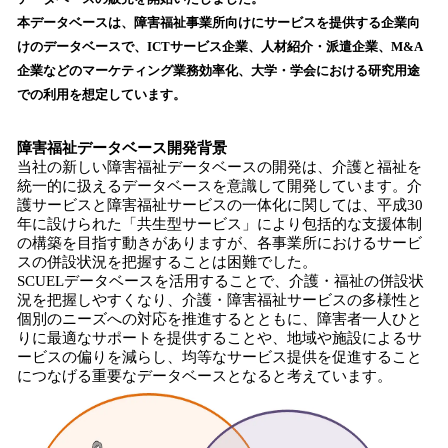
読
本データベースは、障害福祉事業所向けにサービスを提供する企業向
み
けのデータベースで、ICTサービス企業、人材紹介・派遣企業、M&A
込
企業などのマーケティング業務効率化、大学・学会における研究用途
み
での利用を想定しています。
中
で
す
障害福祉データベース開発背景
当社の新しい障害福祉データベースの開発は、介護と福祉を
統一的に扱えるデータベースを意識して開発しています。介
護サービスと障害福祉サービスの一体化に関しては、平成30
年に設けられた「共生型サービス」により包括的な支援体制
の構築を目指す動きがありますが、各事業所におけるサービ
スの併設状況を把握することは困難でした。
SCUELデータベースを活用することで、介護・福祉の併設状
況を把握しやすくなり、介護・障害福祉サービスの多様性と
個別のニーズへの対応を推進するとともに、障害者一人ひと
りに最適なサポートを提供することや、地域や施設によるサ
ービスの偏りを減らし、均等なサービス提供を促進すること
につなげる重要なデータベースとなると考えています。