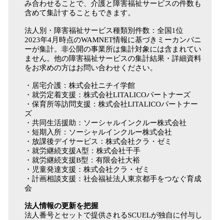
み合わせることで、介護と障害福祉サービスの件数も
含めて集計することもできます。
法人別・障害福祉サービス種類別件数：全国1位
2023年4月時点のWAMNET情報に基づきミーカンパニ
ーが集計。非公開の事業所は集計対象には含まれてい
ません。他の障害福祉サービスの集計結果・詳細資料
をお求めの方はお問い合わせください。
・居宅介護：株式会社ニチイ学館
・就労定着支援：株式会社LITALICOパートナーズ
・保育所等訪問支援：株式会社LITALICOパートナー
ズ
・共同生活援助：ソーシャルインクルー株式会社
・短期入所：ソーシャルインクルー株式会社
・放課後デイサービス：株式会社クラ・ゼミ
・就労継続支援A型：株式会社千手
・就労継続支援B型：有限会社大裕
・児童発達支援：株式会社クラ・ゼミ
・計画相談支援：社会福祉法人東京都手をつなぐ育成
会
法人情報の更新を把握
法人番号とセットで提供されるSCUELが独自に付与し