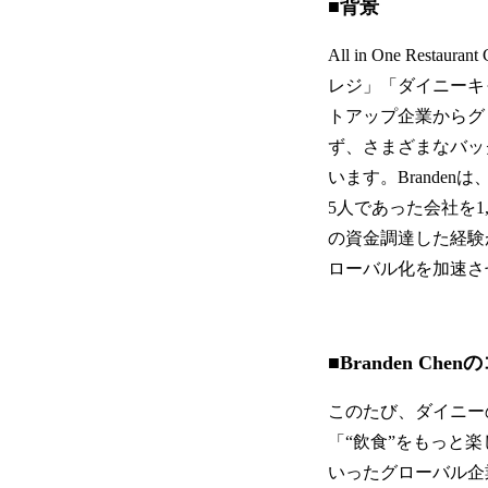
■背景
All in One R
レジ」「ダイニーキ
トアップ企業からグ
ず、さまざまなバッ
います。Brandenは
5人であった会社を1,5
の資金調達した経験が
ローバル化を加速さ
■Branden Che
このたび、ダイニー
「“飲食”をもっと楽
いったグローバル企業で