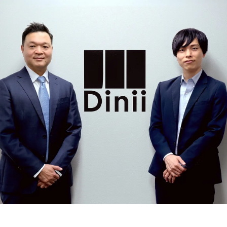
み
込
み
中
で
す