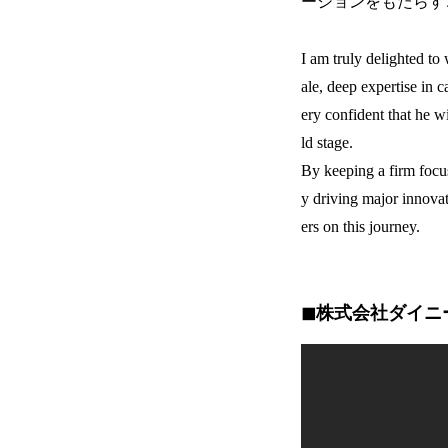
ーションをもたらす
I am truly delighted to
ale, deep expertise in 
ery confident that he wi
ld stage.
By keeping a firm focus
y driving major innovat
ers on this journey.
◼︎株式会社ダイニ