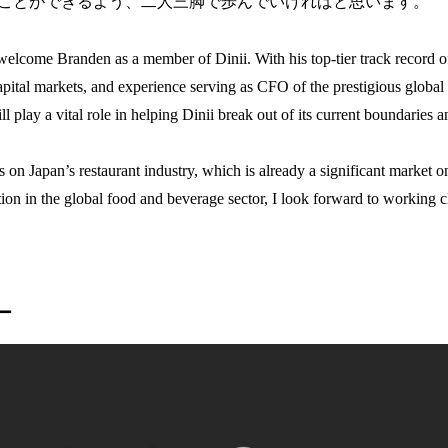
ことができるよう、二人三脚で歩んでいければと思います。
 welcome Branden as a member of Dinii. With his top-tier track record o
capital markets, and experience serving as CFO of the prestigious glob
ll play a vital role in helping Dinii break out of its current boundaries
 on Japan’s restaurant industry, which is already a significant market o
ion in the global food and beverage sector, I look forward to working cl
ー