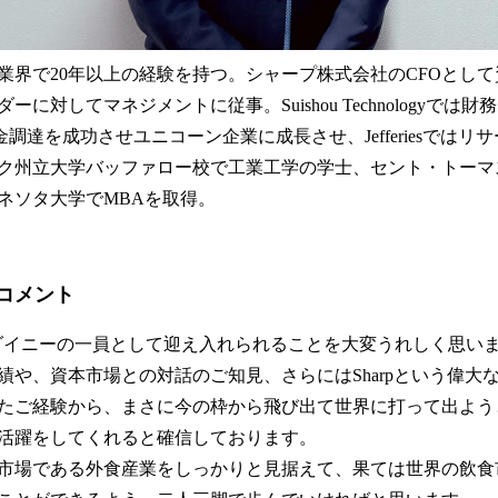
業界で20年以上の経験を持つ。シャープ株式会社のCFOとし
に対してマネジメントに従事。Suishou Technologyでは
調達を成功させユニコーン企業に成長させ、Jefferiesではリ
ク州立大学バッファロー校で工業工学の学士、セント・トーマ
ネソタ大学でMBAを取得。
のコメント
enをダイニーの一員として迎え入れられることを大変うれしく思い
績や、資本市場との対話のご知見、さらにはSharpという偉大
れたご経験から、まさに今の枠から飛び出て世界に打って出よ
活躍をしてくれると確信しております。
市場である外食産業をしっかりと見据えて、果ては世界の飲食