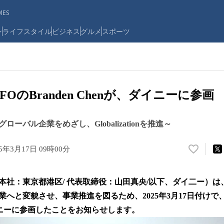
ES
ン
ライフスタイル
ビジネス
グルメ
スポーツ
FOのBranden Chenが、ダイニーに参画
ローバル企業をめざし、Globalizationを推進～
25年3月17日 09時00分
い
い
ね
本社：東京都港区/ 代表取締役：山田真央/以下、ダイ二ー）は
！
数
へと変貌させ、事業推進を図るため、2025年3月17日付けで
を
がダイニーに参画したことをお知らせします。
読