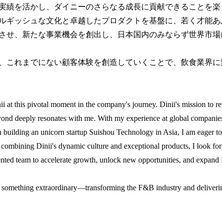
実績を活かし、ダイニーのさらなる成長に貢献できることを楽
ルギッシュな文化と卓越したプロダクトを基盤に、若く才能あ
させ、新たな事業機会を創出し、日本国内のみならず世界市場
、これまでにない顧客体験を創造していくことで、飲食業界に
nii at this pivotal moment in the company's journey. Dinii's mission to 
yond deeply resonates with me. With my experience at global companies 
in building an unicorn startup Suishou Technology in Asia, I am eager to 
 combining Dinii's dynamic culture and exceptional products, I look f
ented team to accelerate growth, unlock new opportunities, and expand 
d something extraordinary—transforming the F&B industry and deliver