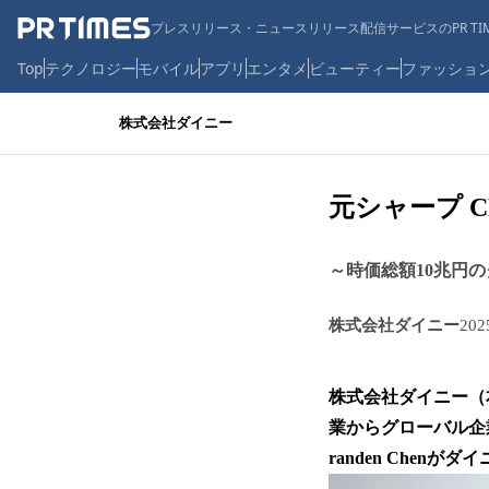
プレスリリース・ニュースリリース配信サービスのPR TIM
Top
テクノロジー
モバイル
アプリ
エンタメ
ビューティー
ファッショ
株式会社ダイニー
元シャープ C
～時価総額10兆円のグ
株式会社ダイニー
20
株式会社ダイニー（
業からグローバル企業
randen Chen