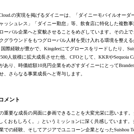
estaurant Cloud.の実現を掲げるダイニーは、「ダイニーモバイルオ
ャッシュレス」「ダイニー勤怠」等、飲食店に特化した複数事
ローバル企業へと変貌させることをめざしています。その上で
クグラウンドをもつグローバル人材を受け入れる環境を整える
、国際経験が豊かで、Kingdeeにてグロースをリードしたり、Suishou 
00人規模に拡大成長させた他、CFOとして、KKRやSequoia Cap
あり、時価総額10兆円企業をめざすダイニーにとってBrand
せ、さらなる事業成長へと寄与します。
nのコメント
の重要な成長の局面に参画できることを大変光栄に思います。
しくおもしろく。」というミッションに深く共感しています。シャープ
の経験、そしてアジアでユニコーン企業となったSuishou Tech