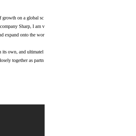
f growth on a global sc
al company Sharp, I am v
 and expand onto the wor
n its own, and ultimatel
osely together as partn