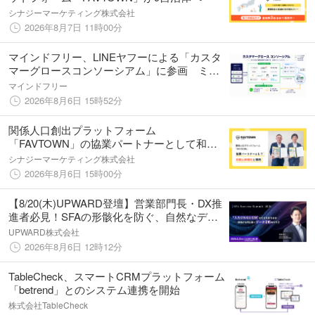
シナジーマーケティング株式会社
2026年8月7日 11時00分
マインドフリー、LINEヤフーによる「カスタ
マーグロースコンソーシアム」に参画 ミニ
アプリ型のキャンペーンサービスを提供開始
マインドフリー
2026年8月6日 15時52分
関係人口創出プラットフォーム
「FAVTOWN」の協業パートナーとして和歌
山新報社と契約
シナジーマーケティング株式会社
2026年8月6日 15時00分
【8/20(木)UPWARD登壇】営業部門長・DX推
進者必見！SFAの形骸化を防ぐ、自然なデー
タ活用の設計
UPWARD株式会社
2026年8月6日 12時12分
TableCheck、スマートCRMプラットフォーム
「betrend」とのシステム連携を開始
株式会社TableCheck