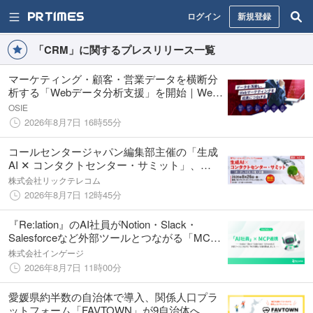
ログイン
新規登録
「CRM」に関するプレスリリース一覧
マーケティング・顧客・営業データを横断分
析する「Webデータ分析支援」を開始｜Web
施策を成果につなげるデータ活用を支援
OSIE
2026年8月7日 16時55分
コールセンタージャパン編集部主催の「生成
AI ✕ コンタクトセンター・サミット」、
AICX協会とGenerative AI Japanの後援が決
株式会社リックテレコム
定！
2026年8月7日 12時45分
『Re:lation』のAI社員がNotion・Slack・
Salesforceなど外部ツールとつながる「MCP
連携」を提供開始
株式会社インゲージ
2026年8月7日 11時00分
愛媛県約半数の自治体で導入、関係人口プラ
ットフォーム「FAVTOWN」が9自治体へ