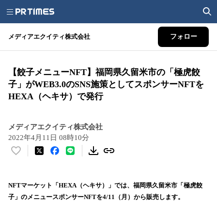
メディアエクイティ株式会社
フォロー
【餃子メニューNFT】福岡県久留米市の「極虎餃
子」がWEB3.0のSNS施策としてスポンサーNFTを
HEXA（ヘキサ）で発行
メディアエクイティ株式会社
2022年4月11日 08時10分
い
い
ね
！
NFTマーケット「HEXA（ヘキサ）」では、福岡県久留米市「極虎餃
数
子」のメニュースポンサーNFTを4/11（月）から販売します。
を
読