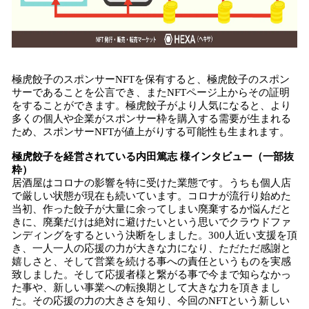
極虎餃子のスポンサーNFTを保有すると、極虎餃子のスポン
サーであることを公言でき、またNFTページ上からその証明
をすることができます。極虎餃子がより人気になると、より
多くの個人や企業がスポンサー枠を購入する需要が生まれる
ため、スポンサーNFTが値上がりする可能性も生まれます。
極虎餃子を経営されている内田篤志 様インタビュー（一部抜
粋）
居酒屋はコロナの影響を特に受けた業態です。うちも個人店
で厳しい状態が現在も続いています。コロナが流行り始めた
当初、作った餃子が大量に余ってしまい廃棄するか悩んだと
きに、廃棄だけは絶対に避けたいという思いでクラウドファ
ンディングをするという決断をしました。300人近い支援を頂
き、一人一人の応援の力が大きな力になり、ただただ感謝と
嬉しさと、そして営業を続ける事への責任というものを実感
致しました。そして応援者様と繋がる事で今まで知らなかっ
た事や、新しい事業への転換期として大きな力を頂きまし
た。その応援の力の大きさを知り、今回のNFTという新しい