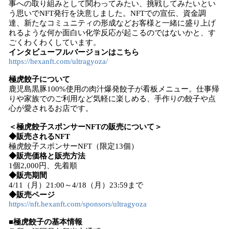
事への取り組みとして関わってみたい、挑戦してみたいとい
う思いでNFT発行を決意しました。NFTでの宣伝、資金調
達、新たなコミュニティの形成などお客様と一緒に盛り上げ
れるような何か面白い化学反応が起こるのではないかと、す
ごくわくわくしています。
インタビューフルバージョンはこちら
https://hexanft.com/ultragyoza/
極虎餃子について
鹿児島黒豚100%使用の肉汁爆発餃子が看板メニュー。仕事帰
りや家族でのご利用など気軽に楽しめる、手作りの餃子や点
心が愛されるお店です。
＜極虎餃子スポンサーNFTの販売について＞
◆販売されるNFT
極虎餃子スポンサーNFT（限定13個）
◆販売価格と販売方法
1個2,000円、先着順
◆販売期間
4/11（月）21:00～4/18（月）23:59まで
◆販売ページ
https://nft.hexanft.com/sponsors/ultragyoza
■極虎餃子の基本情報