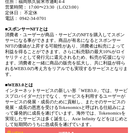
住所：福岡県久留米市通町4-4
営業時間： 17:00〜23:30（L.O23:00）
定休日： 不定休
電話： 0942-34-0701
■スポンサーNFTとは
消費者・ユーザーが商品・サービスのNFTを購入してスポン
サーになる事ができます。商品が有名になるとスポンサー
NFTの価値が上昇する可能性があり、消費者は転売によって
利益を得ることができます。さらに転売額の最大10%がロイ
ヤリティとして発行元に還元されるため、転売が応援になり
ます。消費者と一緒に商品の販売を拡大し、共に利益が得ら
れるWEB3.0の考え方をリアルでも実現するサービスとなりま
す。
■WEB3.0とは
インターネットサービスの新しい形「WEB3.0」では、サービ
スプロバイダーだけでなく、サービスを利用するユーザーが
サービスの発展・成長のために貢献し、またそのサービスの
発展・成長の恩恵を受けるTokenomicsと呼ばれる仕組みによ
って爆発的に成長を遂げています。海外では、Tokenomicsを
実現したサービスは多く誕生し、Axie Infinity などをはじめと
して短期間のうちに急成長を遂げています。