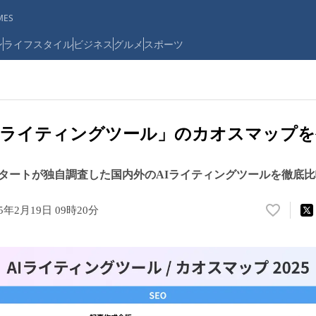
ES
ン
ライフスタイル
ビジネス
グルメ
スポーツ
「AIライティングツール」のカオスマップ
タートが独自調査した国内外のAIライティングツールを徹底比
25年2月19日 09時20分
い
い
ね
！
数
を
読