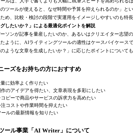
ツールは、人手で書くよりも大幅に執筆スピードを高められる
このツールが使えると、なぜ時間や予算を抑えられるのか」と
るため、比較・検討の段階で実運用をイメージしやすいのも特
ングしたいか？」による最適化ポイントを解説
パーソンが記事を量産したいのか、あるいはクリエイター志望
たように、AIライティングツールの適性はケースバイケース
どのような文章を生成したいか？」に応じたポイントについて
ニーズをお持ちの方におすすめ
大量に効率よく作りたい
制作のアイデアを得たい、文章表現を多彩にしたい
チコピーで商品やサービスの訴求力を高めたい
外注コストや作業時間を抑えたい
ツールの最新情報を知りたい
ール事業「AI Writer」について