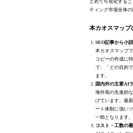
とめて可視化するこ
ティング市場全体の
本カオスマップ
SEO記事から小
本カオスマップで
コピーの作成に
で、「どの目的で
ます。
国内外の主要AI
海外発の先進的
げています。最
ート体制に強い
一助となります
コスト・工数の