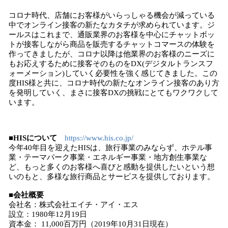
コロナ時代、店舗にお客様がいらっしゃる機会が減っている
中でオンライン接客の新たなカタチが求められています。ジ
ールスはこれまで、通販業界のお客様を中心にチャットボッ
トが接客しながら商品を販売するチャットコマースの体験を
作ってきましたが、コロナ以降は他業界のお客様のニーズに
もお応えするために接客そのものをDX(デジタルトランスフ
ォーメーション)していく必要性を強く感じてきました。この
度HIS様と共に、コロナ時代の新たなオンライン接客のあり方
を発明していく、まさに接客DXの挑戦にとてもワクワクして
います。
■HISについて
https://www.his.co.jp/
今年40年目を迎えたHISは、旅行事業のみならず、ホテル事
業・テーマパーク事業・エネルギー事業・地方創生事業な
ど、もっと多くのお客様へ喜びと感動を提供したいという想
いのもと、多様な旅行商品とサービスを提供しております。
■会社概要
会社名：株式会社エイチ・アイ・エス
設立：1980年12月19日
資本金： 11,000百万円（2019年10月31日現在）