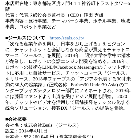
本店所在地：東京都港区虎ノ門4-1-1 神谷町トラストタワー5
階
代表：代表取締役会長兼社長（CEO）澤田 秀雄
事業内容：旅行事業、テーマパーク事業、ホテル事業、地域
事業、ロボット事業など
■ジールスについて
https://zeals.co.jp/
「次なる産業革命を興し、日本をぶち上げる」をビジョン
に、チャットボットと会話しながら商品が買えるチャットコ
マース「ジールス」を展開。2014年、明治大学在学中の清水
が創業し、ロボットの会話エンジン開発を進める。2016年、
ロボットの技術をLINEやFacebook Messengerのチャットボッ
トに応用した自社サービス、チャットコマース『ジールス』
をリリース。2018年フォーブスの「アジアを代表する30才未
満の30人の起業家」(正式名称 : Forbes30 Under30 Asia) のエ
ンタープライズテクノロジー部門にノミネートされ、2019年
には藤田ファンドより出資を受けアジア展開も開始。 2020
年、チャットやビデオを活用して店舗接客をデジタル化する
統合ソリューション、接客DX「ジールス」の提供を開始。
■会社概要
会社名：株式会社Zeals （ジールス）
設立：2014年4月1日
資本金：852,260,040 円（資本準備金含む）