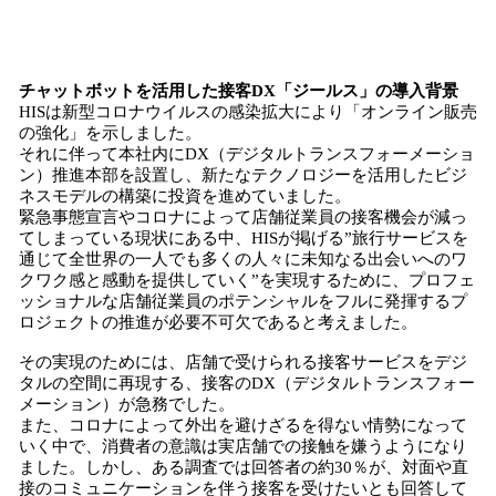
チャットボットを活用した接客DX「ジールス」の導入背景
HISは新型コロナウイルスの感染拡大により「オンライン販売
の強化」を示しました。
それに伴って本社内にDX（デジタルトランスフォーメーショ
ン）推進本部を設置し、新たなテクノロジーを活用したビジ
ネスモデルの構築に投資を進めていました。
緊急事態宣言やコロナによって店舗従業員の接客機会が減っ
てしまっている現状にある中、HISが掲げる”旅行サービスを
通じて全世界の一人でも多くの人々に未知なる出会いへのワ
クワク感と感動を提供していく”を実現するために、プロフェ
ッショナルな店舗従業員のポテンシャルをフルに発揮するプ
ロジェクトの推進が必要不可欠であると考えました。
その実現のためには、店舗で受けられる接客サービスをデジ
タルの空間に再現する、接客のDX（デジタルトランスフォー
メーション）が急務でした。
また、コロナによって外出を避けざるを得ない情勢になって
いく中で、消費者の意識は実店舗での接触を嫌うようになり
ました。しかし、ある調査では回答者の約30％が、対面や直
接のコミュニケーションを伴う接客を受けたいとも回答して