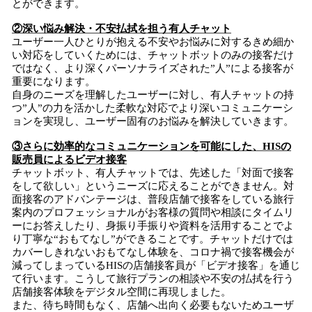
とができます。
②深い悩み解決・不安払拭を担う有人チャット
ユーザー一人ひとりが抱える不安やお悩みに対するきめ細か
い対応をしていくためには、チャットボットのみの接客だけ
ではなく、より深くパーソナライズされた”人”による接客が
重要になります。
自身のニーズを理解したユーザーに対し、有人チャットの持
つ”人”の力を活かした柔軟な対応でより深いコミュニケーシ
ョンを実現し、ユーザー固有のお悩みを解決していきます。
③さらに効率的なコミュニケーションを可能にした、HISの
販売員によるビデオ接客
チャットボット、有人チャットでは、先述した「対面で接客
をして欲しい」というニーズに応えることができません。対
面接客のアドバンテージは、普段店舗で接客をしている旅行
案内のプロフェッショナルがお客様の質問や相談にタイムリ
ーにお答えしたり、身振り手振りや資料を活用することでよ
り丁寧な“おもてなし”ができることです。チャットだけでは
カバーしきれないおもてなし体験を、コロナ禍で接客機会が
減ってしまっているHISの店舗接客員が「ビデオ接客」を通じ
て行います。こうして旅行プランの相談や不安の払拭を行う
店舗接客体験をデジタル空間に再現しました。
また、待ち時間もなく、店舗へ出向く必要もないためユーザ