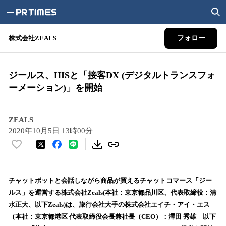
株式会社ZEALS
フォロー
ジールス、HISと「接客DX (デジタルトランスフォ
ーメーション)」を開始
ZEALS
2020年10月5日 13時00分
い
い
ね
！
チャットボットと会話しながら商品が買えるチャットコマース「ジー
数
ルス」を運営する株式会社Zeals(本社：東京都品川区、代表取締役：清
を
水正大、以下Zeals)は、旅行会社大手の株式会社エイチ・アイ・エス
読
（本社：東京都港区 代表取締役会長兼社長（CEO）：澤田 秀雄 以下
み