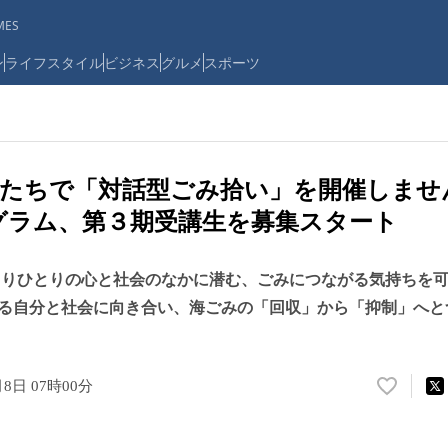
ES
ン
ライフスタイル
ビジネス
グルメ
スポーツ
分たちで「対話型ごみ拾い」を開催しませ
グラム、第３期受講生を募集スタート
とりひとりの心と社会のなかに潜む、ごみにつながる気持ちを
る自分と社会に向き合い、海ごみの「回収」から「抑制」へと
月8日 07時00分
い
い
ね