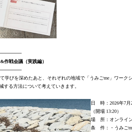
───────
会&作戦会議（実践編）
───────
いて学びを深めたあと、それぞれの地域で「うみごme」ワーク
減する方法について考えていきます。
日 時：2026年7月2日
（開場 13:20）
場 所：オンライン
条 件：・うみごm