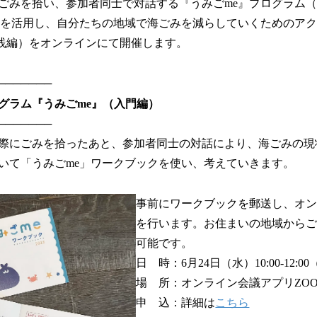
ごみを拾い、参加者同士で対話する『うみごme』プログラム
ムを活用し、自分たちの地域で海ごみを減らしていくためのア
践編）をオンラインにて開催します。
───────
グラム『うみごme』（入門編）
───────
際にごみを拾ったあと、参加者同士の対話により、海ごみの現
いて「うみごme」ワークブックを使い、考えていきます。
事前にワークブックを郵送し、オ
を行います。お住まいの地域から
可能です。
日 時：6月24日（水）10:00-12:00
場 所：オンライン会議アプリZO
申 込：詳細は
こちら