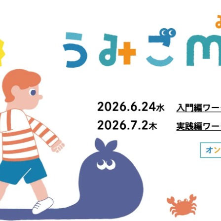
！
数
を
読
み
込
み
中
で
す