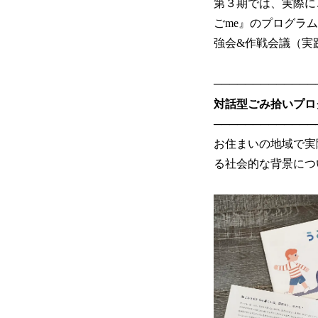
第３期では、実際に
ごme』のプログラ
強会&作戦会議（実
─────────────
対話型ごみ拾いプロ
─────────────
お住まいの地域で実
る社会的な背景につ