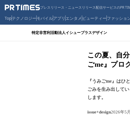
プレスリリース・ニュースリリース配信サービスのPR TIM
Top
テクノロジー
モバイル
アプリ
エンタメ
ビューティー
ファッショ
特定非営利活動法人イシュープラスデザイン
この夏、自
ごme』プロ
『うみごme』はひ
ごみを生み出してい
します。
issue+design
2026年5