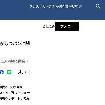
プレスリリースを受信
企業登録申請
会社概要
フォロー
業がもつパンに関
に三人四脚で開発～
締役：矢野 健太、
るOEMプラットフォー
実現をサポートしてお