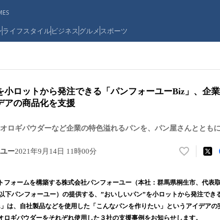
ES
ン
ライフスタイル
ビジネス
グルメ
スポーツ
”を小ロットから発注できる「パンフォーユーBiz」、企
デアの商品化を支援
オロギパウダーなど企業の特色溢れるパンを、パン屋さんととも
ユー
2021年9月14日 11時00分
い
い
ね
フォームを構築する株式会社パンフォーユー（本社：群馬県桐生市、代表取
！
以下パンフォーユー）の提供する、”おいしいパン”を小ロットから発注でき
数
iz」は、自社製品などを使用した「こんなパンを作りたい」というアイデアの
を
読
オロギパウダーをそれぞれ使用した３社の支援事例をお知らせします。