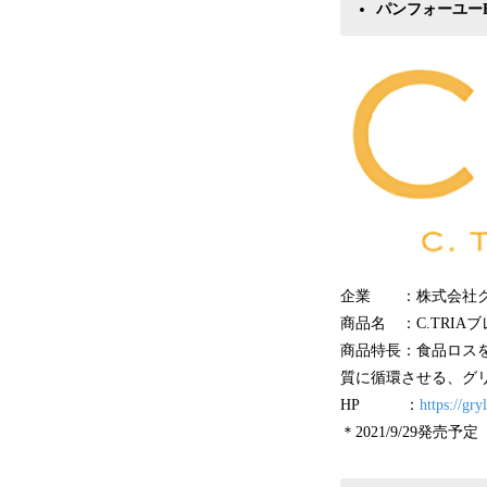
パンフォーユーB
企業 ：株式会社グ
商品名 ：C.TRIA
商品特長：食品ロス
質に循環させる、グリ
HP ：
https://gry
＊2021/9/29発売予定