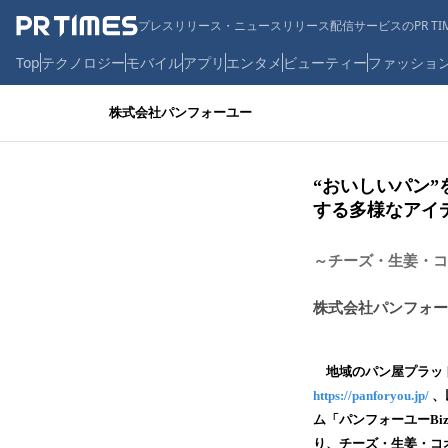
プレスリリース・ニュースリリース配信サービスのPR TIM
Top
テクノロジー
モバイル
アプリ
エンタメ
ビューティー
ファッショ
株式会社パンフォーユー
“おいしいパン
する多様なアイ
～チーズ・生姜・コ
株式会社パンフォー
地域のパン屋プラット
https://panforyou.jp/
、
ム「パンフォーユーB
り、チーズ・生姜・コ