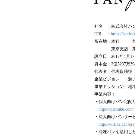
社名 ：株式会社パ
URL ：
https://panfor
所在地：本社 群馬
東京支店 東京都千代
設立日：2017年1月1
資本金：2億5237万39
代表者：代表取締役 
企業ビジョン ：魅
事業ミッション：地
事業内容：
・個人向けパン宅配
https://pansuku.com/
・法人向けパンサー
https://office.panfor
・冷凍パンを活用し