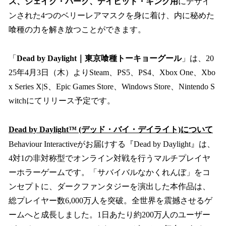
ス、ジェイク・パーク、デイビッド・キング用
にデザイ
ンされた4つのベリーレアマスクを身に着け、内に秘めた
喰種の力を解き放つことができます。
「
Dead by Daylight｜東京喰種トーキョーグール
」は、20
25年4月3日（木）よりSteam、PS5、PS4、Xbox One、Xbo
x Series X|S、Epic Games Store、Windows Store、Nintendo S
witchにてリリース予定です。
Dead by Daylight™ (デッド・バイ・デイライト)について
Behaviour Interactiveがお届けする『Dead by Daylight』は、
4対1の非対称型でオンライン対戦を行うマルチプレイヤ
ーホラーゲームです。「サバイバルなかくれんぼ」をコ
ンセプトに、ダークファンタジーを演出した本作品は、
総プレイヤー数6,000万人を突破。全世界を震撼させるゲ
ームへと成長しました。1日あたり約200万人のユーザー