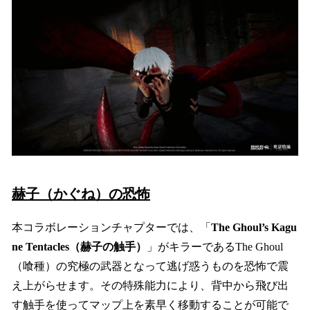
赫子（かぐね）の恐怖
本コラボレーションチャプターでは、「
The Ghoul’s Kagu
ne Tentacles（赫子の触手）
」がキラーであるThe Ghoul
（喰種）の究極の武器となって逃げ惑うものを恐怖で震
え上がらせます。その特殊能力により、背中から飛び出
す触手を使ってマップ上を素早く移動することが可能で