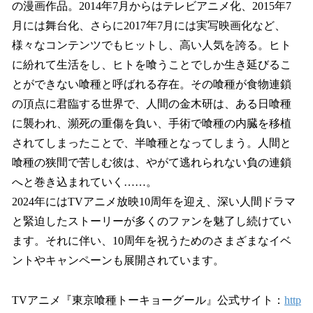
の漫画作品。2014年7月からはテレビアニメ化、2015年7
月には舞台化、さらに2017年7月には実写映画化など、
様々なコンテンツでもヒットし、高い人気を誇る。ヒト
に紛れて生活をし、ヒトを喰うことでしか生き延びるこ
とができない喰種と呼ばれる存在。その喰種が食物連鎖
の頂点に君臨する世界で、人間の金木研は、ある日喰種
に襲われ、瀕死の重傷を負い、手術で喰種の内臓を移植
されてしまったことで、半喰種となってしまう。人間と
喰種の狭間で苦しむ彼は、やがて逃れられない負の連鎖
へと巻き込まれていく……。
2024年にはTVアニメ放映10周年を迎え、深い人間ドラマ
と緊迫したストーリーが多くのファンを魅了し続けてい
ます。それに伴い、10周年を祝うためのさまざまなイベ
ントやキャンペーンも展開されています。
TVアニメ『東京喰種トーキョーグール』公式サイト：
http