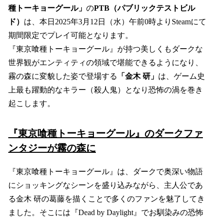
種トーキョーグール」
の
PTB（パブリックテストビル
ド）
は、本日2025年3月12日（水）午前0時よりSteamにて
期間限定でプレイ可能となります。
『東京喰種トーキョーグール』が持つ美しくもダークな
世界観がエンティティの領域で堪能できるようになり、
霧の森に変貌した姿で登場する
「金木 研」
は、ゲーム史
上最も躍動的なキラー（殺人鬼）となり恐怖の渦を巻き
起こします。
『東京喰種トーキョーグール』のダークファ
ンタジーが霧の森に
『東京喰種トーキョーグール』は、ダークで奥深い物語
にショッキングなシーンを盛り込みながら、主人公であ
る金木 研の葛藤を描くことで多くのファンを魅了してき
ました。そこには『Dead by Daylight』でお馴染みの恐怖