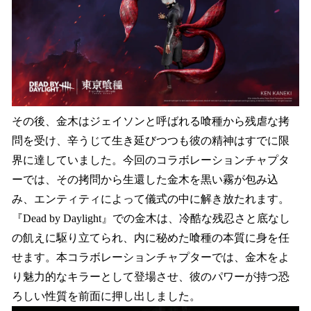
その後、金木はジェイソンと呼ばれる喰種から残虐な拷
問を受け、辛うじて生き延びつつも彼の精神はすでに限
界に達していました。今回のコラボレーションチャプタ
ーでは、その拷問から生還した金木を黒い霧が包み込
み、エンティティによって儀式の中に解き放たれます。
『Dead by Daylight』での金木は、冷酷な残忍さと底なし
の飢えに駆り立てられ、内に秘めた喰種の本質に身を任
せます。本コラボレーションチャプターでは、金木をよ
り魅力的なキラーとして登場させ、彼のパワーが持つ恐
ろしい性質を前面に押し出しました。