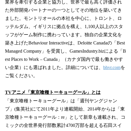
業界を牽引する企業と協力し、世界で最も高く評価され
た外部開発パートナーの一つとしてその地位を築いてき
ました。モントリオールの本社を中心に、トロント、ロ
ッテルダム、イギリスに拠点を構え、1,100人以上のスタ
ッフがゲーム制作に携わっています。独自の企業文化を
築き上げたBehaviour Interactiveは、Deloitte Canadaの「Best
Managed Company」を受賞し、GamesIndustry.bizによる「B
est Places to Work – Canada」（カナダ国内で最も働きやす
い企業）にも選ばれました。詳細については、
bhvr.com
を
ご覧ください。
TVアニメ「東京喰種トーキョーグール」とは
「東京喰種トーキョーグール」は「週刊ヤングジャン
プ」(集英社)にて2011年より連載開始、2014年からは「東
京喰種トーキョーグール：re」として新章も連載され、コ
ミックの全世界発行部数累計4700万部を超える石田スイ