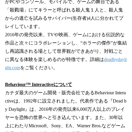
がPCやコンソール、モバイルで、ゲームの舞台である
「殺戮場」にてキラーと呼ばれる殺人鬼１人と、殺人鬼
からの逃亡を試みるサバイバー(生存者)4人に分かれてプ
レイしています。
2016年の発売以来、TVや映画、ゲームにおける伝説的な
作品と次々にコラボレーションし、“ホラーの傑作”が集結
し再認識される場として世界観ができあがり、対戦ごと
に異なる体験を楽しめるのが特徴です。詳細は
deadbydayli
ght.com
をご覧ください。
Behaviour™ Interactiveについて
カナダ最大のゲーム開発・販売会社であるBehaviour Intera
ctiveは、1992年に設立されました。代表作である『Dead b
y Daylight』は、2016年の発売以来6,000万人以上のプレイ
ヤーを恐怖の世界へと引き込んでいます。また、30年以
上にわたりMicrosoft、Sony、EA、Warner Bros.などゲーム