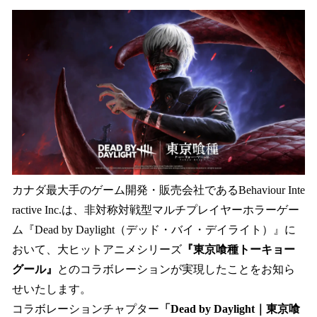
ね
！
数
を
読
み
込
み
中
で
す
カナダ最大手のゲーム開発・販売会社であるBehaviour Inte
ractive Inc.は、非対称対戦型マルチプレイヤーホラーゲー
ム『Dead by Daylight（デッド・バイ・デイライト）』に
おいて、大ヒットアニメシリーズ
『東京喰種トーキョー
グール』
とのコラボレーションが実現したことをお知ら
せいたします。
コラボレーションチャプター
「Dead by Daylight｜東京喰