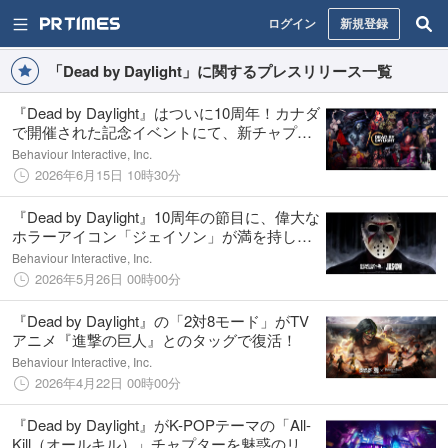
ログイン
新規登録
「Dead by Daylight」に関するプレスリリース一覧
『Dead by Daylight』はついに10周年！カナダ
で開催された記念イベントにて、新チャプタ
ーや豪華ゲスト、驚き満載の新展開を大発表
Behaviour Interactive, Inc.
2026年6月15日 10時30分
『Dead by Daylight』10周年の節目に、偉大な
ホラーアイコン「ジェイソン」が満を持して
登場！
Behaviour Interactive, Inc.
2026年5月26日 00時00分
『Dead by Daylight』の「2対8モード」がTV
アニメ『進撃の巨人』とのタッグで復活！
Behaviour Interactive, Inc.
2026年4月22日 00時00分
『Dead by Daylight』がK-POPテーマの「All-
Kill（オールキル）」チャプターを魅惑のリニ