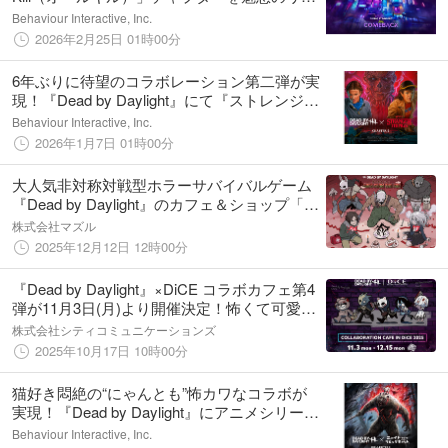
ューアル！
Behaviour Interactive, Inc.
2026年2月25日 01時00分
6年ぶりに待望のコラボレーション第二弾が実
現！『Dead by Daylight』にて『ストレンジャ
ー・シングス』チャプターのPTBがスタート
Behaviour Interactive, Inc.
2026年1月7日 01時00分
大人気非対称対戦型ホラーサバイバルゲーム
『Dead by Daylight』のカフェ＆ショップ「霧
の森のカフェ」をツリービレッジ横浜、大
株式会社マズル
阪、博多の3店舗にオープン！
2025年12月12日 12時00分
『Dead by Daylight』×DiCE コラボカフェ第4
弾が11月3日(月)より開催決定！怖くて可愛い
メニュー&グッズが盛りだくさん！謎解きに
株式会社シティコミュニケーションズ
も挑戦して、フロントにある発電機を通電さ
2025年10月17日 10時00分
せよう！
猫好き悶絶の“にゃんとも”怖カワなコラボが
実現！『Dead by Daylight』にアニメシリーズ
『ニャイト・オブ・ザ・リビングキャット』
Behaviour Interactive, Inc.