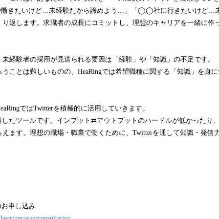
◯職で働きたいけど…未経験だから諦めよう…」「◯◯社に行きたいけど…
くり返します。求職者の成長にコミットし、理想のキャリアを一緒に作
、未経験者の採用が見送られる要因は「経験」や「知識」の不足です。
うことは難しいものの、HeaRingでは希望職種に関する「知識」を身
aRingではTwitterを積極的に活用していきます。
成長に適したツールです。インプット⇄アウトプットのハードルが低かったり、
えます。理想の職場・職業で働くために、Twitterを通して知識・発
のお申し込み
/hearingcareerconsultation