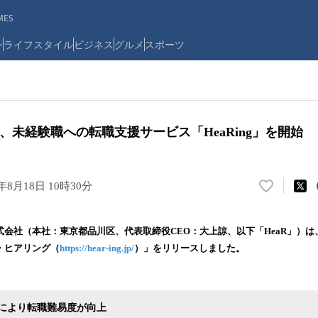
ES
ン
ライフスタイル
ビジネス
グルメ
スポーツ
R、未経験職への転職支援サービス「HeaRing」を開始
0年8月18日 10時30分
い
い
ね
株式会社（本社：東京都品川区、代表取締役CEO：大上諒、以下「HeaR」）
！
g・ヒアリング（
https://hear-ing.jp/
）」をリリースしました。
数
を
読
み
により転職難易度が向上
込