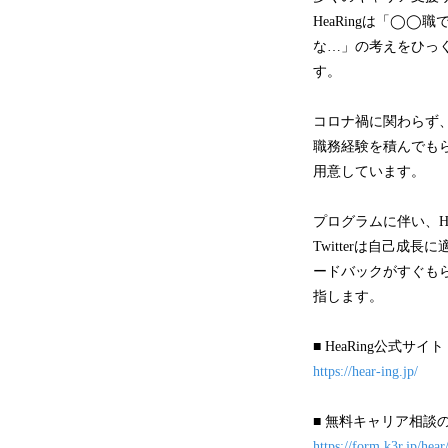
HeaRingは「◯
な…」の考えをひっ
す。
コロナ禍に関わらず
職務経験を積んでもら
用意しています。
プログラムに伴い、He
Twitterは自己
ードバックがすぐもら
指します。
■ HeaRing公式サイト
https://hear-ing.jp/
■ 無料キャリア相談
https://form.k3r.jp/hear