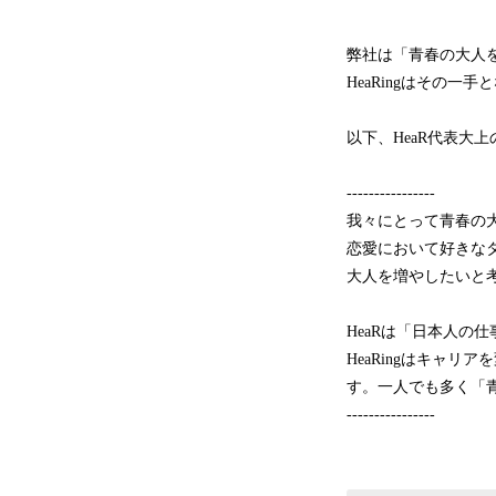
弊社は「青春の大人
HeaRingはその一
以下、HeaR代表大
----​----​----​----
我々にとって青春の
恋愛において好きな
大人を増やしたいと
HeaRは「日本人の
HeaRingはキャ
す。一人でも多く「
----​----​----​----