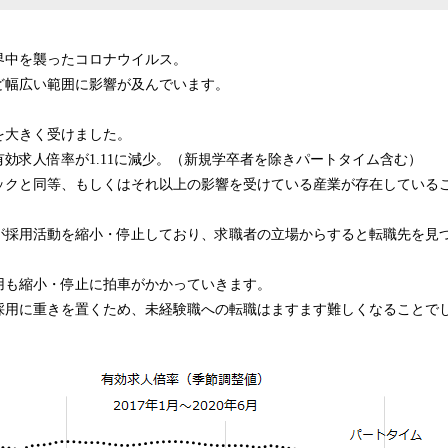
み
中
で
世界中を襲ったコロナウイルス。
す
ど幅広い範囲に影響が及んでいます。
を大きく受けました。
効求人倍率が1.11に減少。（新規学卒者を除きパートタイム含む）
ックと同等、もしくはそれ以上の影響を受けている産業が存在している
が採用活動を縮小・停止しており、求職者の立場からすると転職先を見
用も縮小・停止に拍車がかかっていきます。
採用に重きを置くため、未経験職への転職はますます難しくなることで