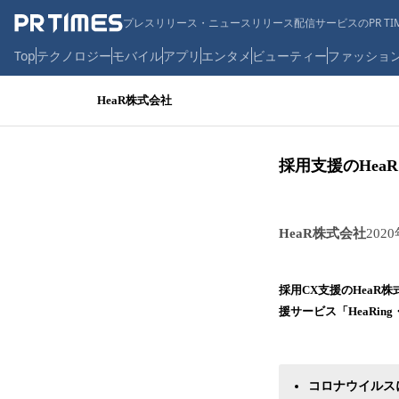
プレスリリース・ニュースリリース配信サービスのPR TIM
Top
テクノロジー
モバイル
アプリ
エンタメ
ビューティー
ファッショ
HeaR株式会社
採用支援のHea
HeaR株式会社
202
採用CX支援のHeaR
援サービス「HeaRin
コロナウイルス