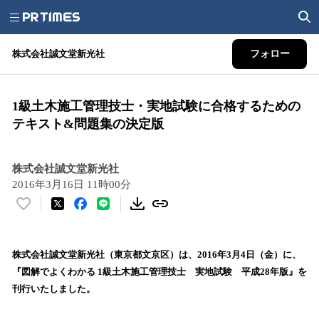
株式会社誠文堂新光社
フォロー
1級土木施工管理技士・実地試験に合格するための
テキスト&問題集の決定版
株式会社誠文堂新光社
2016年3月16日 11時00分
い
い
ね
！
株式会社誠文堂新光社（東京都文京区）は、2016年3月4日（金）に、
数
『図解でよくわかる 1級土木施工管理技士 実地試験 平成28年版』を
を
刊行いたしました。
読
み