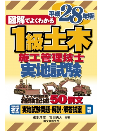
込
み
中
で
す