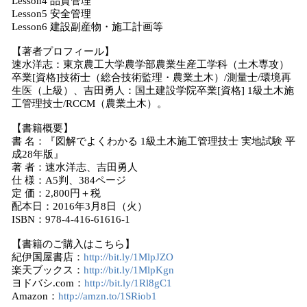
Lesson4 品質管理
Lesson5 安全管理
Lesson6 建設副産物・施工計画等
【著者プロフィール】
速水洋志：東京農工大学農学部農業生産工学科（土木専攻）
卒業[資格]技術士（総合技術監理・農業土木）/測量士/環境再
生医（上級）、吉田勇人：国土建設学院卒業[資格] 1級土木施
工管理技士/RCCM（農業土木）。
【書籍概要】
書 名：『図解でよくわかる 1級土木施工管理技士 実地試験 平
成28年版』
著 者：速水洋志、吉田勇人
仕 様：A5判、384ページ
定 価：2,800円＋税
配本日：2016年3月8日（火）
ISBN：978-4-416-61616-1
【書籍のご購入はこちら】
紀伊国屋書店：
http://bit.ly/1MlpJZO
楽天ブックス：
http://bit.ly/1MlpKgn
ヨドバシ.com：
http://bit.ly/1Rl8gC1
Amazon：
http://amzn.to/1SRiob1