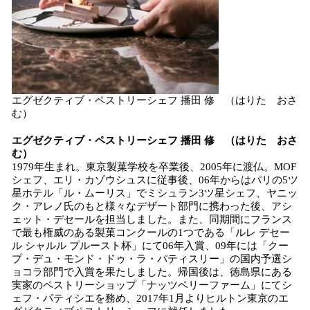
エグゼクティブ・ペストリーシェフ 播田 修 （はりた おさ
む）
エグゼクティブ・ペストリーシェフ 播田 修 （はりた おさ
む）
1979年生まれ。東京製菓学校を卒業後、2005年に渡仏。MOF
シェフ、エリ・カゾウシュスに従事後、06年からはパリの5ツ
星ホテル「ル・ムーリス」でミシュラン3ツ星シェフ、ヤニッ
ク・アレノ氏のもと様々なデザート部門に携わった後、アシ
ェット・デセールを担当しました。また、同期間にフランス
で最も権威のある製菓コンクールの1つである「ルレ デセー
ル シャルル プルースト杯」にて06年入賞、09年には「クー
プ・デュ・モンド・ドゥ・ラ・パティスリー」の国内予選シ
ョコラ部門で入賞を果たしました。帰国後は、徳島県にある
実家のペストリーショップ「ナッツベリーファーム」にてシ
ェフ・パティシエを務め、2017年1月よりヒルトン東京のエ