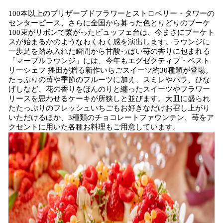
100本以上のプリザーブドフラワーとストロベリー・タワーの
センターピース、さらに全国から募った色とりどりのブーケ
100束がリボンで繋がったビュッフェ台は、今まさにブーケト
スが始まるかのようなわくわく感を演出します。ラウンジに
一歩足を踏み入れた瞬間から甘酸っぱい苺の香りに包まれる
「マーブルラウンジ」には、今年もエグゼクティブ・ペスト
リーシェフ 播田が贈る新作いちごスイーツ約30種類が登場。
たっぷりの苺や季節のフルーツに加え、スミレやバラ、ひな
げしなど、花の香りをほんのりと纏ったスイーツやフラワー
リースを思わせるケーキが所狭しと並びます。大皿に盛られ
たたっぷりのフレッシュいちごもお好きなだけお召し上がり
いただけるほか、3種類のチョコレートファウンテン、苺をア
クセントに用いた各種お料理もご用意しています。