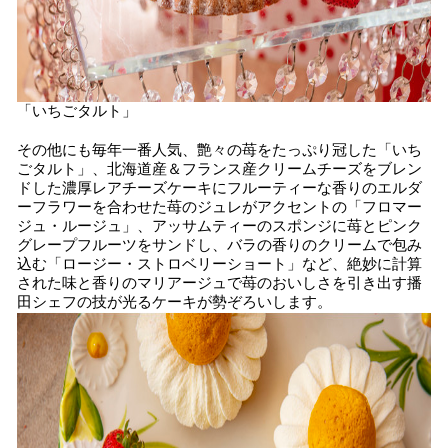
「いちごタルト」
その他にも毎年一番人気、艶々の苺をたっぷり冠した「いち
ごタルト」、北海道産＆フランス産クリームチーズをブレン
ドした濃厚レアチーズケーキにフルーティーな香りのエルダ
ーフラワーを合わせた苺のジュレがアクセントの「フロマー
ジュ・ルージュ」、アッサムティーのスポンジに苺とピンク
グレープフルーツをサンドし、バラの香りのクリームで包み
込む「ロージー・ストロベリーショート」など、絶妙に計算
された味と香りのマリアージュで苺のおいしさを引き出す播
田シェフの技が光るケーキが勢ぞろいします。