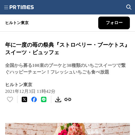
ヒルトン東京
フォロー
年に一度の苺の祭典『ストロベリー・ブーケトス』
スイーツ・ビュッフェ
全国から募る100束のブーケと30種類のいちごスイーツで繋
ぐハッピーチェーン！フレッシュいちごも食べ放題
ヒルトン東京
2021年12月3日 11時42分
い
い
ね
！
数
を