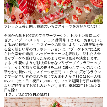
フレッシュ苺と約30種類のいちごスイーツをお好きなだけ！
全国から募る100束のフラワーブーケと、ヒルトン東京 エグ
ゼクティブ・ペストリーシェフ 播田修（はりた おさむ）に
よる約30種類のいちごスイーツの競演により1つの世界観を作
る全く新しい形のコラボレーションは、“ブーケトス”に込め
られた幸せの連鎖、ハッピーチェーンを表現し、訪れた人全
員がブーケを受け取ったかのような幸せ気分を演出します。
まるで生花のような彩り鮮やかなプリザーブドフラワーのブ
ーケ、そして様々な花の香りを上品に纏ったブーケのように
華やかな新作いちごスイーツが空間いっぱいに広がるラウン
ジで一足早い春の訪れを感じてみませんか？料金はお一人様
¥5,200（土・日・祝日¥5,800）で、フェア期間中毎日14時半
より17時半までお楽しみいただけます。※2022年1月1日と2
日を除く
【協力：U.GOTO FLORIST】