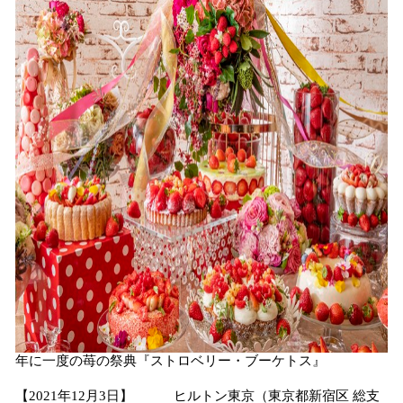
読
み
込
み
中
で
す
年に一度の苺の祭典『ストロベリー・ブーケトス』
【2021年12月3日】 ヒルトン東京（東京都新宿区 総支