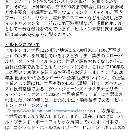
ョージ バー」を含む6つのレストラン＆バーを備えていま
す。その他、正餐600名、立食900名まで収容可能な大宴会場
と小中宴会・会議室計21室、ウェディング・チャペル、室内
プール、ジム、サウナ、屋外テニスコートなどを完備したフ
ィットネスセンター、並びに地下駐車場など、多目的ホテル
として十分な機能を備えています。ヒルトン東京に関する詳
細はhiltontokyo.jp をご覧ください。
ヒルトンについて
ヒルトンは、世界122の国と地域に6,700軒以上（100万室以
上）のホテルを展開しているホスピタリティ業界のグローバ
ルリーダーです。ヒルトンは、世界で最もおもてなしの心に
溢れた企業であることをミッションに掲げ、これまで100年以
上の歴史で30億人を超えるお客様をお迎えしました。「2020
年版 働きがいのあるグローバル企業 世界ランキング」の上位
企業として選ばれ、世界有数のESG（環境、社会、ガバナン
ス）投資指標である「ダウ・ジョーンズ・サステナビリテ
ィ・インデックス」で2020年世界的業界リーダーにも選出さ
れました。2020年には、新たな衛生・消毒基準である「ヒル
トン・クリーンステイ
（
https://www.hilton.com/ja/corporate/cleanstay/
）」を策定し、
全世界のホテルで導入しました。また、現在、18のグローバ
ル・ブランド・ポートフォリオを展開しています（日本で
は、コンラッド・ホテルズ&リゾーツ、ヒルトン・ホテルズ&