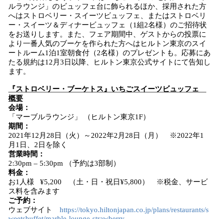
ルラウンジ」のビュッフェ台に飾られるほか、採用された方
へはストロベリー・スイーツビュッフェ、またはストロベリ
ー・スイーツ＆ディナービュッフェ（1組2名様）のご招待状
をお送りします。また、フェア期間中、ゲストからの投票に
より一番人気のブーケを作られた方へはヒルトン東京のスイ
ートルーム1泊1室朝食付（2名様）のプレゼントも。応募にあ
たる規約は12月3日以降、ヒルトン東京公式サイトにて告知し
ます。
『ストロベリー・ブーケトス』いちごスイーツビュッフェ
概要
会場：
「マーブルラウンジ」 （ヒルトン東京1F）
期間：
2021年12月28日（火）～2022年2月28日（月） ※2022年1
月1日、2日を除く
営業時間：
2:30pm – 5:30pm （予約は3部制）
料金：
お1人様 ¥5,200 （土・日・祝日¥5,800） ※税金、サービ
ス料を含みます
ご予約：
ウェブサイト
https://tokyo.hiltonjapan.co.jp/plans/restaurants/s
weetsbuffet/marble-lounge-strawberry