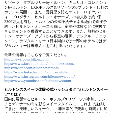
リゾーツ、ダブルツリーbyヒルトン、キュリオ・コレクショ
ンbyヒルトン、LXRホテルズ&リゾーツの5ブランド・18軒の
ホテルを展開）。また、受賞歴を誇るゲスト・ロイヤルテ
ィ・プログラム「ヒルトン・オナーズ」の会員数は約1億
2300万人を有し、ヒルトンの公式予約チャネル経由で直接予
約したヒルトン・オナーズ会員は、宿泊や体験などに交換で
きるポイントを獲得することができます。また、無料のヒル
トン・オナーズ・アプリから客室の選択、デジタル・チェッ
クイン、デジタル・キー（日本国内では一部のホテルではデ
ジタル・キーは未導入）をご利用いただけます。
最新の情報はこちらをご覧ください。
http://newsroom.hilton.com,
https://www.facebook.com/hiltonnewsroom,
https://twitter.com/hiltonnewsroom,
https://www.linkedin.com/company/hilton,
https://www.instagram.com/hiltonnewsroom/,
https://www.youtube.com/hiltonnewsroom
ヒルトンのスイーツ体験公式ハッシュタグ “#ヒルトンスイー
ツ”とは？
国内に展開するヒルトン・ホテルズ&リゾーツが参加。ラン
チとディナーの間を彩るスイーツタイムに、これまで提供し
てきた「美味しいスイーツ」 「非日常的で贅沢な時間」に加