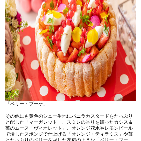
「ベリー・ブーケ」
その他にも黄色のシュー生地にバニラカスタードをたっぷり
と配した「マーガレット」、スミレの香りを纏ったカシス＆
苺のムース「ヴィオレット」、オレンジ花水やレモンピール
で浸したスポンジで仕上げる「オレンジ・ティラミス」や苺
とたっぷりのベリーを冠した花束のような「ベリー・ブー