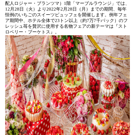
配人ロジャー・ブランツマ）1階「マーブルラウンジ」では、
12月28日（火）より2022年2月28日（月）までの期間、毎年
恒例のいちごのスイーツビュッフェを開催します。例年フェ
ア期間中、ホテル全体で23トン以上（約7万7千パック）のフ
レッシュ苺を贅沢に使用する名物フェアの新テーマは『スト
ロベリー・ブーケトス』。