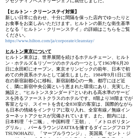
グゼクティブペストリーシェフに就任しました。
【ヒルトン・クリーンステイ対策】
新しい日常に合わせ、十分に間隔を保った店内でゆったりと
お食事をお楽しみいただけます。ヒルトンの新たな衛生基準
となる「ヒルトン・クリーンステイ」の詳細はこちらをご覧
ください。
https://www.hilton.com/ja/corporate/cleanstay/
ヒルトン東京について
ヒルトン東京は、世界展開を続けるホテルチェーン、ヒルト
ン・ホテルズ＆リゾーツのホテルの一つとして1963年6月20
日に永田町にオープン。東京オリンピックの前年、日本で初
めての外資系ホテルとして誕生しました。1984年9月1日に現
在の新宿副都心に移転、新宿副都心の一角、都庁にほど近
く、隣に新宿中央公園という恵まれた環境にあり、充実した
施設と、“ヒルトンスタンダード”といわれる高水準のサービ
スを誇るファーストクラスのホテルです。8階より38階までが
客室となり、スイートを含む全830室の客室は、国際的ながら
も日本の情緒をインテリアに取り入れ、全室有線／無線イン
ターネットアクセスが完備されています。また、館内には、
日本料理「十二颯」、中国料理「王朝」、「メトロポリタン
グリル」、バー＆ラウンジZATTAを擁するダイニングフロア
TSUNOHAZU、「マーブルラウンジ」、英国風「セント・ジ