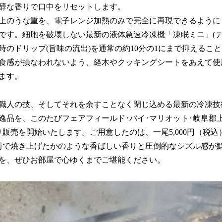
醇な香りで口中をリセットします。
上のうな重を、電子レンジ加熱のみで完全に再現できるように
です。細胞を破壊しない最新の液体急速冷凍機「凍眠ミニ」(テ
時のドリップ(旨味の流出)を通常の約10分の1にまで抑えるこ
食感が損なわれないよう、経木やクッキングシートをあえて使
ます。
職人の技、そしてそれを余すことなく閉じ込める最新の冷凍技
逸品を、このたびフェアフィールド･バイ･マリオット･岐阜郡
より販売を開始いたします。ご用意したのは、一尾5,000円（税込）
前で焼き上げたかのような香ばしい香りと圧倒的なシズル感が
を、ぜひお部屋で心ゆくまでご堪能ください。