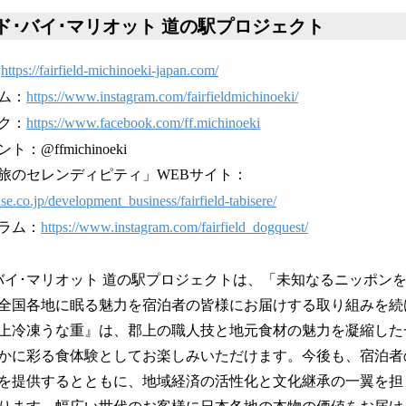
ド･バイ･マリオット 道の駅プロジェクト
：
https://fairfield-michinoeki-japan.com/
ム：
https://www.instagram.com/fairfieldmichinoeki/
ク：
https://www.facebook.com/ff.michinoeki
@ffmichinoeki
旅のセレンディピティ」WEBサイト：
e.co.jp/development_business/fairfield-tabisere/
ラム：
https://www.instagram.com/fairfield_dogquest/
バイ･マリオット 道の駅プロジェクトは、「未知なるニッポン
全国各地に眠る魅力を宿泊者の皆様にお届けする取り組みを続
上冷凍うな重』は、郡上の職人技と地元食材の魅力を凝縮した
かに彩る食体験としてお楽しみいただけます。今後も、宿泊者
を提供するとともに、地域経済の活性化と文化継承の一翼を担