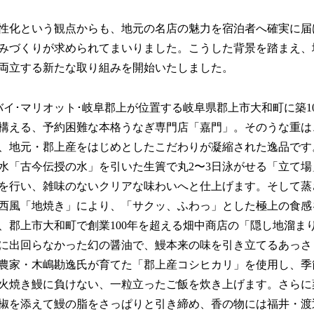
性化という観点からも、地元の名店の魅力を宿泊者へ確実に届
みづくりが求められてまいりました。こうした背景を踏まえ、
両立する新たな取り組みを開始いたしました。
バイ･マリオット･岐阜郡上が位置する岐阜県郡上市大和町に築1
構える、予約困難な本格うなぎ専門店「嘉門」。そのうな重は
、地元・郡上産をはじめとしたこだわりが凝縮された逸品です
水「古今伝授の水」を引いた生簀で丸2〜3日泳がせる「立て
を行い、雑味のないクリアな味わいへと仕上げます。そして蒸
西風「地焼き」により、「サクッ、ふわっ」とした極上の食感
、郡上市大和町で創業100年を超える畑中商店の「隠し地溜ま
に出回らなかった幻の醤油で、鰻本来の味を引き立てるあっさ
農家・木嶋勘逸氏が育てた「郡上産コシヒカリ」を使用し、季
火焼き鰻に負けない、一粒立ったご飯を炊き上げます。さらに
椒を添えて鰻の脂をさっぱりと引き締め、香の物には福井・渡