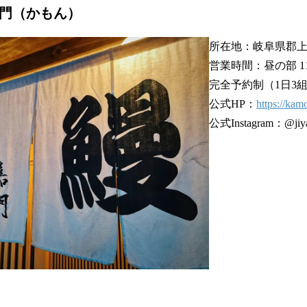
嘉門（かもん）
所在地：岐阜県郡上市
営業時間：昼の部 11:0
完全予約制（1日3
公式HP：
https://ka
公式Instagram：@jiya