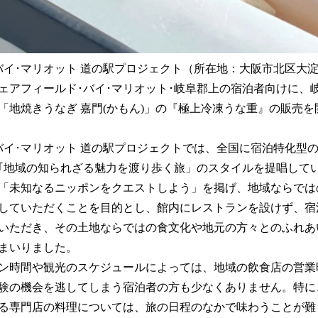
バイ･マリオット 道の駅プロジェクト（所在地：大阪市北区大
ェアフィールド･バイ･マリオット･岐阜郡上の宿泊者向けに、
「地焼きうなぎ 嘉門(かもん)」の『極上冷凍うな重』の販売
バイ･マリオット 道の駅プロジェクトでは、全国に宿泊特化型の
｢地域の知られざる魅力を渡り歩く旅」のスタイルを提唱して
「未知なるニッポンをクエストしよう」を掲げ、地域ならでは
していただくことを目的とし、館内にレストランを設けず、宿
いただき、その土地ならではの食文化や地元の方々とのふれあ
まいりました。
ン時間や観光のスケジュールによっては、地域の飲食店の営業
験の機会を逃してしまう宿泊者の方も少なくありません。特に
る専門店の料理については、旅の日程のなかで味わうことが難