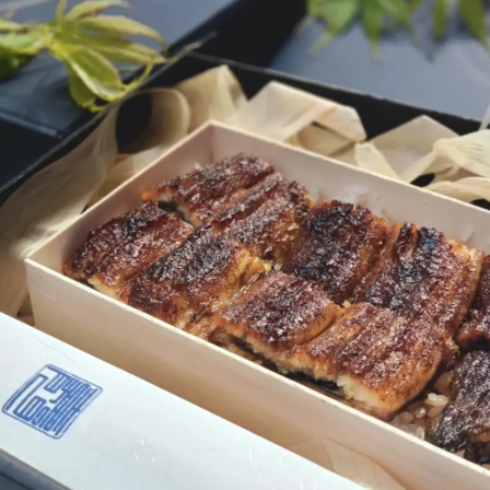
数
を
読
み
込
み
中
で
す