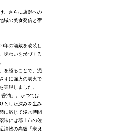
け、さらに店舗への
地域の美食発信と宿
00年の酒蔵を改装し
、味わいを形づくる
。
場」を経ることで、泥
さずに強火の炭火で
を実現しました。
り醤油」。かつては
りとした深みを生み
節に応じて浸水時間
薬味には郡上市の佐
辺漬物の高級「奈良