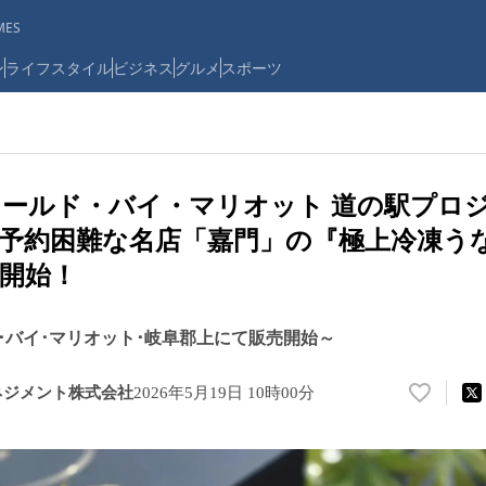
ES
ン
ライフスタイル
ビジネス
グルメ
スポーツ
ールド・バイ・マリオット 道の駅プロ
予約困難な名店「嘉門」の『極上冷凍う
開始！
･バイ･マリオット･岐阜郡上にて販売開始～
ネジメント株式会社
2026年5月19日 10時00分
い
い
ね
！