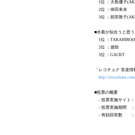
1位 ：大島優子(AKB
2位 ：倖田來未
3位 ：前田敦子(AKB
■水着が似合うと思
1位 ：TAKAHIRO(E
2位 ：遊助
3位 ：GACKT
「レコチョク 音楽情
http://recochoku.co
■投票の概要
- 投票実施サイト：レ
- 投票実施期間 ：7月
- 有効回答数 ：1,