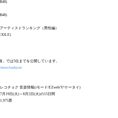
48)
48)
うアーティストランキング（男性編）
XILE)
報」では5位までを公開しています。
m/news/touhyou/
コチョク 音楽情報(iモード/EZweb/Y!ケータイ)
19日(火)～8月2日(火)の15日間
975票