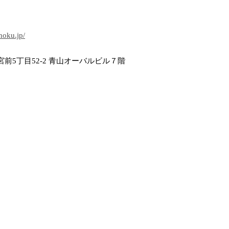
hoku.jp/
前5丁目52-2 青山オーバルビル７階