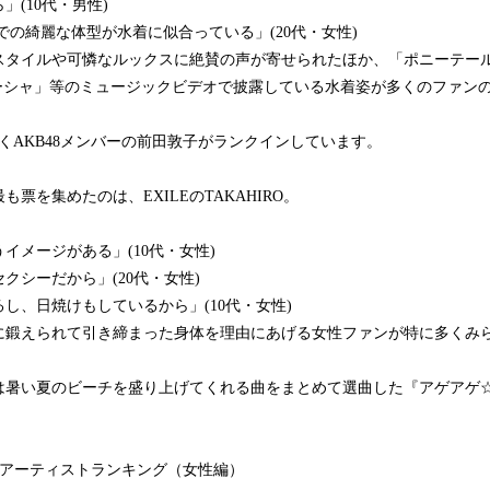
」(10代・男性)
での綺麗な体型が水着に似合っている」(20代・女性)
スタイルや可憐なルックスに絶賛の声が寄せられたほか、「ポニーテー
カチューシャ」等のミュージックビデオで披露している水着姿が多くのファン
くAKB48メンバーの前田敦子がランクインしています。
票を集めたのは、EXILEのTAKAHIRO。
イメージがある」(10代・女性)
クシーだから」(20代・女性)
し、日焼けもしているから」(10代・女性)
に鍛えられて引き締まった身体を理由にあげる女性ファンが特に多くみ
は暑い夏のビーチを盛り上げてくれる曲をまとめて選曲した『アゲアゲ
うアーティストランキング（女性編）