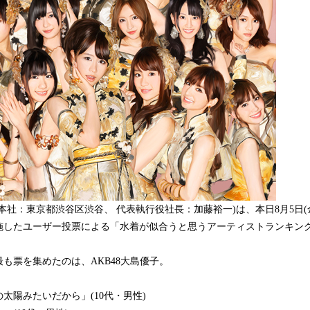
込
み
中
で
す
本社：東京都渋谷区渋谷、 代表執行役社長：加藤裕一)は、本日8月5日(
施したユーザー投票による「水着が似合うと思うアーティストランキン
も票を集めたのは、AKB48大島優子。
太陽みたいだから」(10代・男性)