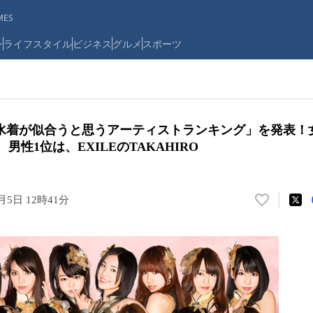
ES
ン
ライフスタイル
ビジネス
グルメ
スポーツ
水着が似合うと思うアーティストランキング」を発表！
、男性1位は、EXILEのTAKAHIRO
月5日 12時41分
い
い
ね
！
数
を
読
み