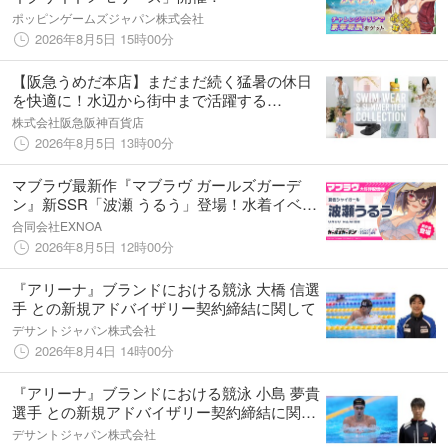
ポッピンゲームズジャパン株式会社
2026年8月5日 15時00分
【阪急うめだ本店】まだまだ続く猛暑の休日
を快適に！水辺から街中まで活躍する
『SWIM WEAR & SUMMER ITEM
株式会社阪急阪神百貨店
COLLECTION』を開催
2026年8月5日 13時00分
マブラヴ最新作『マブラヴ ガールズガーデ
ン』新SSR「波瀬 うるう」登場！水着イベン
ト【ポロリ！水上スポーツ大会】後半開始！
合同会社EXNOA
2026年8月5日 12時00分
『アリーナ』ブランドにおける競泳 大橋 信選
手 との新規アドバイザリー契約締結に関して
デサントジャパン株式会社
2026年8月4日 14時00分
『アリーナ』ブランドにおける競泳 小島 夢貴
選手 との新規アドバイザリー契約締結に関し
て
デサントジャパン株式会社