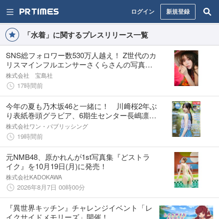
ログイン
新規登録
「水着」に関するプレスリリース一覧
SNS総フォロワー数530万人越え！ Z世代のカ
リスマインフルエンサーさくらさんの写真集
が11/5発売決定！
株式会社 宝島社
17時間前
今年の夏も乃木坂46と一緒に！ 川﨑桜2年ぶ
り表紙巻頭グラビア、6期生センター長嶋凛桜
グラビア！
株式会社ワン・パブリッシング
19時間前
元NMB48、原かれんが1st写真集『どストラ
イク』を10月19日(月)に発売！
株式会社KADOKAWA
2026年8月7日 00時00分
『異世界キッチン』チャレンジイベント「レ
イクサイドメモリーズ」開催！