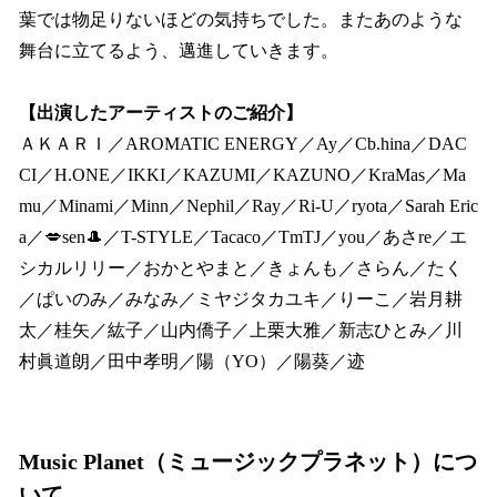
葉では物足りないほどの気持ちでした。またあのような
舞台に立てるよう、邁進していきます。
【出演したアーティストのご紹介】
ＡＫＡＲＩ／AROMATIC ENERGY／Ay／Cb.hina／DAC
CI／H.ONE／IKKI／KAZUMI／KAZUNO／KraMas／Ma
mu／Minami／Minn／Nephil／Ray／Ri-U／ryota／Sarah Eric
a／💋sen🎩／T-STYLE／Tacaco／TmTJ／you／あさre／エ
シカルリリー／おかとやまと／きょんも／さらん／たく
／ぱいのみ／みなみ／ミヤジタカユキ／りーこ／岩月耕
太／桂矢／紘子／山内僑子／上栗大雅／新志ひとみ／川
村眞道朗／田中孝明／陽（YO）／陽葵／迹
Music Planet（ミュージックプラネット）につ
いて