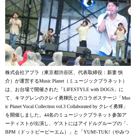
数
を
読
み
込
み
中
で
す
株式会社アプラ（東京都渋谷区、代表取締役：新妻 快
介）が運営するMusic Planet（ミュージックプラネット）
は、お台場で開催された「LIFESTYLE with DOGS」に
て、キマグレンのクレイ勇輝氏とのコラボステージ「Mus
ic Planet Vocal Collection vol.3 Collaborated by クレイ勇輝」
を開催しました。44名のミュージックプラネット参加ア
ーティストが出演し、ゲストにはアイドルグループの「.
BPM（ドットビーピーエム）」と「YUM!-TUK!（やみつ