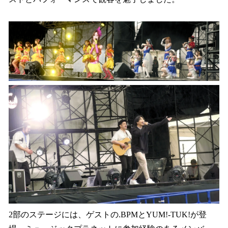
2部のステージには、ゲストの.BPMとYUM!-TUK!が登