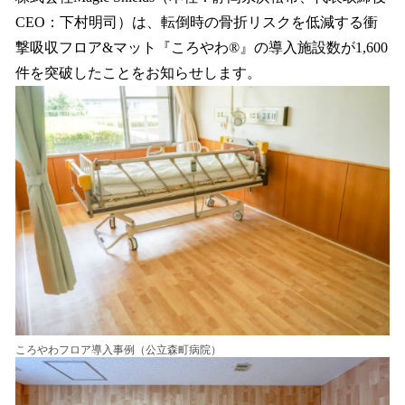
数
CEO：下村明司）は、転倒時の骨折リスクを低減する衝
を
撃吸収フロア&マット『ころやわ®』の導入施設数が1,600
読
み
件を突破したことをお知らせします。
込
み
中
で
す
ころやわフロア導入事例（公立森町病院）