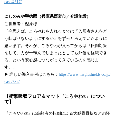
case/4517/
にしのみや聖徳園（兵庫県西宮市／介護施設）
ご担当者・樫原様
「今思えば、ころやわを入れるまでは「入居者さんをど
う転ばせないようにするか』をずっと考えていたように
思います。それが、ころやわが入ってからは『転倒対策
をして、万が一転んでしまったとしても外傷を軽減でき
る」という安心感につながってきているのを感じま
す。」
▶ 詳しい導入事例はこちら：
https://www.magicshields.co.jp/
case/732/
【衝撃吸収フロア＆マット『ころやわ®』につい
て】
『ころやわ®』は高齢者の転倒による大腿骨骨折などの怪