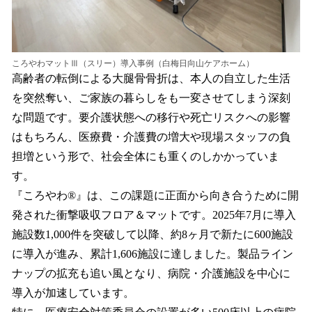
ころやわマットⅢ（スリー）導入事例（白梅日向山ケアホーム）
高齢者の転倒による大腿骨骨折は、本人の自立した生活
を突然奪い、ご家族の暮らしをも一変させてしまう深刻
な問題です。要介護状態への移行や死亡リスクへの影響
はもちろん、医療費・介護費の増大や現場スタッフの負
担増という形で、社会全体にも重くのしかかっていま
す。
『ころやわ®』は、この課題に正面から向き合うために開
発された衝撃吸収フロア＆マットです。2025年7月に導入
施設数1,000件を突破して以降、約8ヶ月で新たに600施設
に導入が進み、累計1,606施設に達しました。製品ライン
ナップの拡充も追い風となり、病院・介護施設を中心に
導入が加速しています。