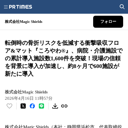
株式会社Magic Shields
フォロー
転倒時の骨折リスクを低減する衝撃吸収フロ
ア&マット『ころやわ®』、病院・介護施設で
の累計導入施設数1,600件を突破！現場の信頼
を背景に導入が加速し、約8ヶ月で600施設が
新たに導入
株式会社Magic Shields
2026年4月16日 11時57分
い
い
ね
！
株式会社Magic Shields（本社：静岡県浜松市、代表取締役