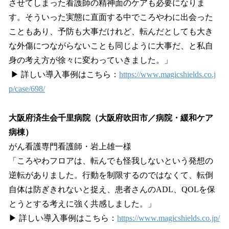
させてしまった看護師の精神面のケアも必要になりま
す。そういった実態に直面する中でころやわに出会った
こともあり、予防も大事だけれど、転んだとしても大き
な外傷につながらないことも同じように大事だ、と私自
身の考え方が徐々に変わっていきました。」
▶ 詳しい導入事例はこちら：
https://www.magicshields.co.j
p/case/698/
大阪府済生会千里病院（大阪府吹田市／病院・緩和ケア
病棟）
がん看護専門看護師・岩上雄一様
「ころやわフロアは、転んでも怪我しないという発想の
逆転がありました。行動を制限するのではなくて、転倒
自体は防ぎきれないと捉え、患者さんのADL、QOLを保
とうとする考えに強く共感しました。」
▶ 詳しい導入事例はこちら：
https://www.magicshields.co.jp/