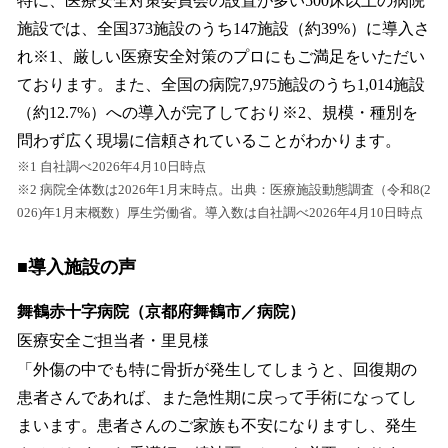
特に、医療安全対策委員会の設置が多い500床以上の病院
施設では、全国373施設のうち147施設（約39%）に導入さ
れ※1、厳しい医療安全対策のプロにもご満足をいただい
ております。また、全国の病院7,975施設のうち1,014施設
（約12.7%）への導入が完了しており※2、規模・種別を
問わず広く現場に信頼されていることがわかります。
※1 自社調べ2026年4月10日時点
※2 病院全体数は2026年1月末時点。出典：医療施設動態調査（令和8(2
026)年1月末概数）厚生労働省。導入数は自社調べ2026年4月10日時点
■導入施設の声
舞鶴赤十字病院（京都府舞鶴市／病院）
医療安全ご担当者・里見様
「外傷の中でも特に骨折が発生してしまうと、回復期の
患者さんであれば、また急性期に戻って手術になってし
まいます。患者さんのご家族も不安になりますし、発生