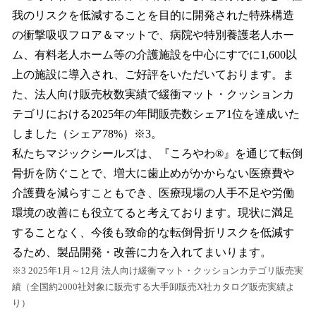
我のリスクを低減することを目的に開発された特殊構造
の衝撃吸収フロア＆マットで、病院や特別養護老人ホー
ム、有料老人ホーム等の介護施設を中心にすでに1,600以
上の施設に導入され、ご好評をいただいております。ま
た、法人向け販売枚数実績で緩衝マット・クッションカ
テゴリにおける2025年の年間販売数シェア1位を達成いた
しました（シェア78%）※3。
私たちマジックシールズは、『ころやわ®』を通じて転倒
骨折を防ぐことで、増大に歯止めがかからない医療費や
介護費を減らすこともでき、医療現場の人手不足や労働
環境の改善にも役立てると考えております。現状に満足
することなく、今後も致命的な転倒骨折リスクを低減す
るため、製品開発・改善に力を入れてまいります。
※3 2025年1月～12月 法人向け緩衝マット・クッションカテゴリ販売実
績（全国約2000社対象に販売する大手卸販売X社カタログ販売実績よ
り）