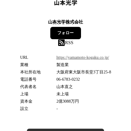
山本光学株式会社
11
フォロワー
フォロー
RSS
URL
https://yamamoto-kogaku.co.jp/
業種
製造業
本社所在地
大阪府東大阪市長堂3丁目25-8
電話番号
06-6783-0232
代表者名
山本直之
上場
未上場
資本金
2億3088万円
設立
-