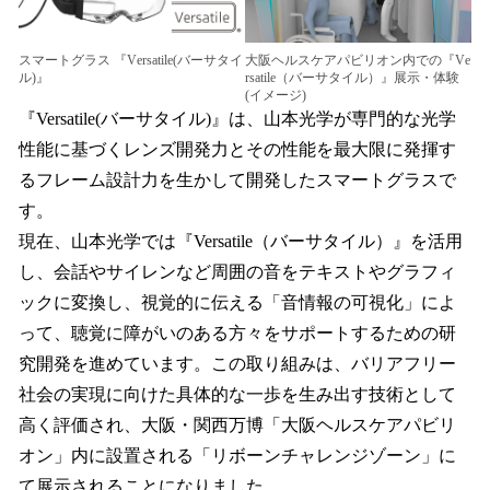
スマートグラス 『Versatile(バーサタイ
大阪ヘルスケアパビリオン内での『Ve
ル)』
rsatile（バーサタイル）』展示・体験
(イメージ)
『Versatile(バーサタイル)』は、山本光学が専門的な光学
性能に基づくレンズ開発力とその性能を最大限に発揮す
るフレーム設計力を生かして開発したスマートグラスで
す。
現在、山本光学では『Versatile（バーサタイル）』を活用
し、会話やサイレンなど周囲の音をテキストやグラフィ
ックに変換し、視覚的に伝える「音情報の可視化」によ
って、聴覚に障がいのある方々をサポートするための研
究開発を進めています。この取り組みは、バリアフリー
社会の実現に向けた具体的な一歩を生み出す技術として
高く評価され、大阪・関西万博「大阪ヘルスケアパビリ
オン」内に設置される「リボーンチャレンジゾーン」に
て展示されることになりました。