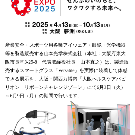
を
読
み
込
み
中
で
産業安全・スポーツ用各種アイウェア・眼鏡・光学機器
す
等を製造販売する山本光学株式会社（本社：大阪府東大
阪市長堂3-25-8 代表取締役社長：山本直之）は、製造販
売するスマートグラス「Versatile」を実際に装着して体感
できる展示を、大阪・関西万博内「大阪ヘルスケアパビ
リオン リボーンチャレンジゾーン」にて6月3日（火）
～6月9日（月）の期間で行います。