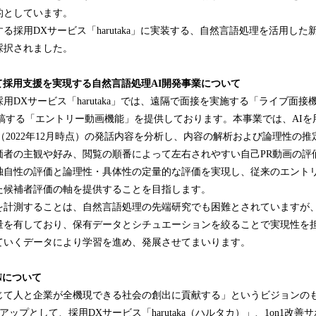
み
的としています。
中
る採用DXサービス「harutaka」に実装する、自然言語処理を活用した
で
採択されました。
す
て採用支援を実現する自然言語処理AI開発事業について
用DXサービス「harutaka」では、遠隔で面接を実施する「ライブ面
稿する「エントリー動画機能」を提供しております。本事業では、AIを用
（2022年12月時点）の発話内容を分析し、内容の解析および論理性の
価者の主観や好み、閲覧の順番によって左右されやすい自己PR動画の評
独自性の評価と論理性・具体性の定量的な評価を実現し、従来のエント
た候補者評価の軸を提供することを目指します。
計測することは、自然言語処理の先端研究でも困難とされていますが、Z
量を有しており、保有データとシチュエーションを絞ることで実現性を
ていくデータにより学習を進め、発展させてまいります。
ENについて
て人と企業が全機現できる社会の創出に貢献する」というビジョンのもと、
トアップとして、採用DXサービス「harutaka（ハルタカ）」、1on1改善サポ