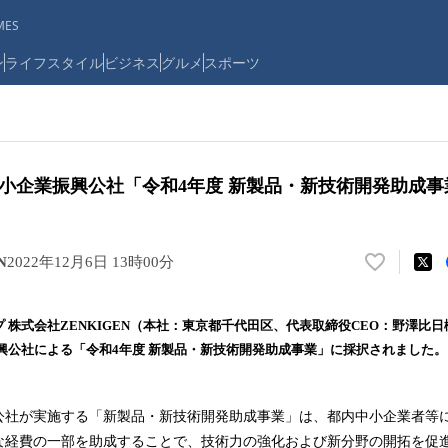
ES
ン
ライフスタイル
ビジネス
グルメ
スポーツ
、中小企業振興公社「令和4年度 新製品・新技術開発助成
N
2022年12月6日 13時00分
い
い
ね
ップ 株式会社ZENKIGEN（本社：東京都千代田区、代表取締役CEO：野澤比日樹
！
興公社による「令和4年度 新製品・新技術開発助成事業」に採択されました。
数
を
読
公社が実施する「新製品・新技術開発助成事業」は、都内中小企業者等
み
込
な経費の一部を助成することで、技術力の強化および新分野の開拓を促