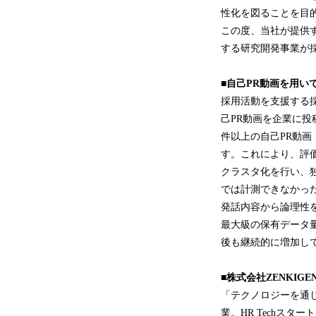
性化を図ることを目
この度、当社が提供す
する研究開発事業が
■自己PR動画を用い
採用活動を支援する採
己PR動画を企業に投
件以上の自己PR動画
す。これにより、評
クラスタ化を行い、
では計測できなかっ
発話内容から論理性を
最大級の保有データ
後も継続的に増加し
■株式会社ZENKIG
「テクノロジーを通じ
業。HR Techスター