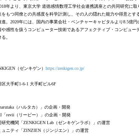
018年より、東京大学 道徳感情数理工学社会連携講座との共同研究に
性をもつ同僚との共感度を科学計測し、その人の隠れた能力や得意とす
進。2020年には、国内の事業会社・ベンチャーキャピタルより8.5億
情や感性を扱うコンピューター技術であるアフェクティブ・コンピュー
ける。
KIGEN（ゼンキゲン）
https://zenkigen.co.jp/
大手町1-6-1 大手町ビル6F
arutaka（ハルタカ）」の企画・開発
AI「revii（リービー）」の企画・開発
究機関「ZENKIGEN Lab（ゼンキゲンラボ）」の運営
ュニティ「ZINZIEN（ジンジエン）」の運営