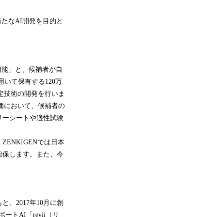
新たなAI開発を目的と
接機能」と、候補者が自
いて保有する120万
推定技術の開発を行いま
価において、候補者の
リーシートや適性試験
ENKIGENでは日本
担保します。また、今
2017年10月に創
ートAI「revii（リ