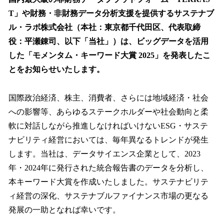
数
T」や財務・非財務データ分析支援を提供するサステナブ
を
ル・ラボ株式会社（本社：東京都千代田区、代表取締
読
み
役：平瀬錬司、以下「当社」）は、ビッグデータを活用
込
した「モメンタム・キーワード大賞 2025」を発表したこ
み
とをお知らせいたします。
中
で
す
国際政治経済、株主、消費者、さらには地域経済・社会
への影響等、あらゆるステークホルダーや社会動向と柔
軟に対話しながら推進しなければいけないESG・サステ
ナビリティ経営においては、毎年異なるトレンドが発生
します。当社は、データサイエンス企業として、2023
年・2024年に発行された統合報告書のデータを分析し、
本キーワード大賞を作成いたしました。サステナビリテ
ィ経営の深化、サステナブルファイナンス市場の更なる
発展の一助となれば幸いです。