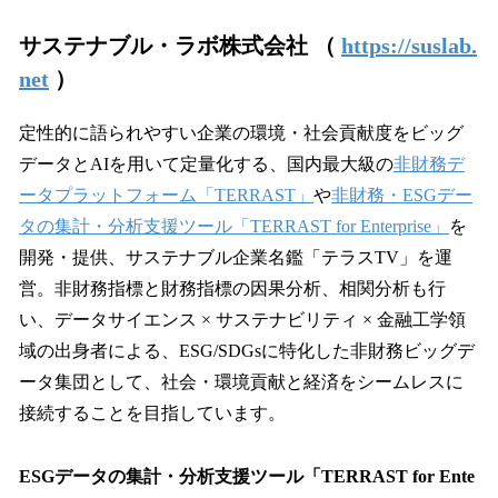
サステナブル・ラボ株式会社 （
https://suslab.
net
）
定性的に語られやすい企業の環境・社会貢献度をビッグ
データとAIを用いて定量化する、国内最大級の
非財務デ
ータプラットフォーム「TERRAST」
や
非財務・ESGデー
タの集計・分析支援ツール「TERRAST for Enterprise」
を
開発・提供、サステナブル企業名鑑「テラスTV」を運
営。非財務指標と財務指標の因果分析、相関分析も行
い、データサイエンス × サステナビリティ × 金融工学領
域の出身者による、ESG/SDGsに特化した非財務ビッグデ
ータ集団として、社会・環境貢献と経済をシームレスに
接続することを目指しています。
ESGデータの集計・分析支援ツール「TERRAST for Ente