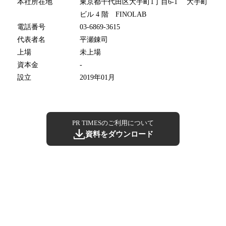
本社所在地
東京都千代田区大手町1丁目6-1 大手町
ビル 4 階 FINOLAB
電話番号
03-6869-3615
代表者名
平瀬錬司
上場
未上場
資本金
-
設立
2019年01月
PR TIMESのご利用について
資料をダウンロード