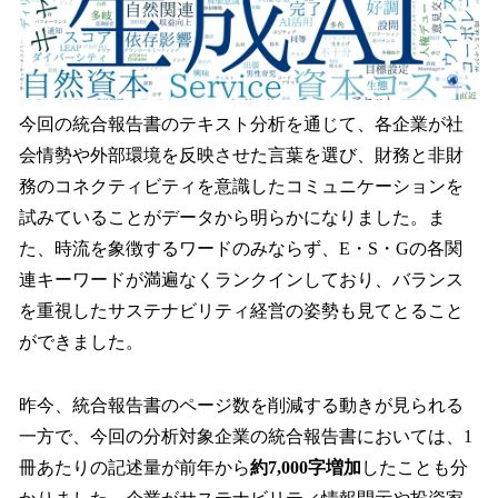
今回の統合報告書のテキスト分析を通じて、各企業が社
会情勢や外部環境を反映させた言葉を選び、財務と非財
務のコネクティビティを意識したコミュニケーションを
試みていることがデータから明らかになりました。ま
た、時流を象徴するワードのみならず、E・S・Gの各関
連キーワードが満遍なくランクインしており、バランス
を重視したサステナビリティ経営の姿勢も見てとること
ができました。
昨今、統合報告書のページ数を削減する動きが見られる
一方で、今回の分析対象企業の統合報告書においては、1
冊あたりの記述量が前年から
約7,000字増加
したことも分