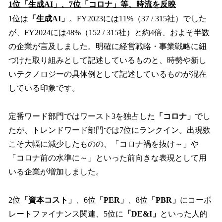
1位「生成AI」、7位「コロナ」等、時流を反映
1位は
「生成AI」
。FY2023には11%（37 / 315社）でした
が、FY2024には48%（152 / 315社）と約4倍、およそ半数
の企業が言及しました。明確に経営戦略・事業戦略に紐
づけた取り組みとして記述しているものと、時勢や新し
いテクノロジーの具体例として記述しているものが混在
している印象です。
定番ワード部門ではワースト3を独占した
「コロナ」
でし
たが、トレンドワード部門では7位にランクイン。出現数
こそ大幅に減少したものの、「コロナ禍を抜け～」や
「コロナ前の水準に～」といった前向きな表現として用
いる企業が増加しました。
2位
「資本コスト」
、6位
「PER」
、8位
「PBR」
にコーポ
レートファイナンス関連、5位に
「DE&I」
といった人的