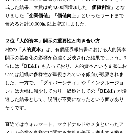
成した結果、大賞は約4,000回増加した
「価値創造」
とな
りました
「企業価値」「価値向上」
といったワードまで
含めると計10,000回以上増加しました。
２位「人的資本」開示の重要性と向き合い方
2位の
「人的資本」
は、有価証券報告書における人的資本
開示の義務化の影響が色濃く反映された結果でしょう。9
位には
「DE&I」
も入っており、人的資本という文脈にお
いては組織の多様性が重視されている傾向が観察されま
した。一方で、「ダイバーシティ」や「インクルージョ
ン」は大幅に減少しており、総称としての
「DE&I」
が浸
透した結果として、説明が不要になったという面があり
そうです。
直近ではウォルマート、マクドナルドやメタといったア
メリカ企業が多様性に関する方針を修正・廃止する動き