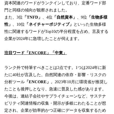
資本関連のワードがランクインしており、定番ワード部
門と同様の傾向が観察されました。
また、3位
「TNFD」
、4位
「自然資本」
、9位
「生物多様
性」
、10位
「ネイチャーポジティブ」
といった生物多様
性に関連するワードがTop10の半分程度を占め、言及する
企業が2024年に急増したことが伺えます。
注目ワード「ENCORE」「中東」
ランク外で特筆すべきことは2点です。1つは2024年に新
たに40社が言及した、自然関連の依存・影響・リスクの
分析ツール
「ENCORE」
。2023年10月に環境省が推奨し
たことも後押しとなり、急速に普及した感があります。
今後は、連結子会社やサプライチェーンなど、サステナ
ビリティ関連情報の収集・開示が多岐にわたることが想
定され、企業が効率的かつ正確にデータを収集するため