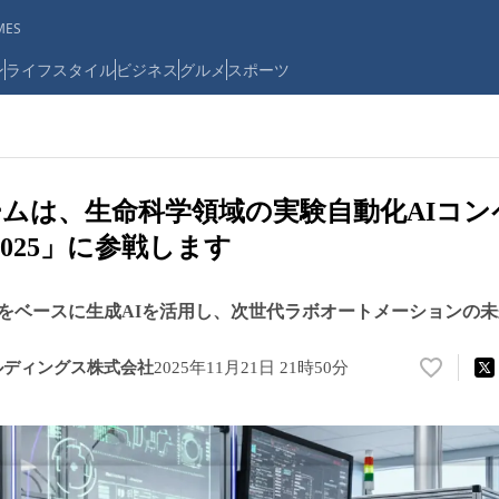
ES
ン
ライフスタイル
ビジネス
グルメ
スポーツ
ムは、生命科学領域の実験自動化AIコ
h 2025」に参戦します
をベースに生成AIを活用し、次世代ラボオートメーションの
ルディングス株式会社
2025年11月21日 21時50分
い
い
ね
！
数
を