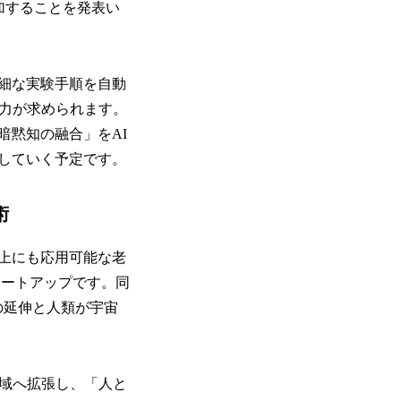
に参加することを発表い
細な実験手順を自動
能力が求められます。
暗黙知の融合」をAI
していく予定です。
術
地上にも応用可能な老
タートアップです。同
）の延伸と人類が宇宙
領域へ拡張し、「人と