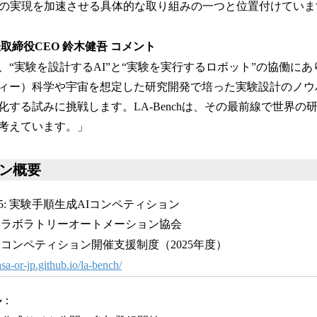
」の実現を加速させる具体的な取り組みの一つと位置付けていま
取締役CEO 鈴木健吾 コメント
、“実験を設計するAI”と“実験を実行するロボット”の協働に
ィー）科学や宇宙を想定した研究開発で培った実験設計のノウ
化する試みに挑戦します。LA-Benchは、その最前線で世界の
考えています。」
ン概要
 2025: 実験手順生成AIコンペティション
 ラボラトリーオートメーション協会
コンペティション開催支援制度（2025年度）
lasa-or-jp.github.io/la-bench/
ル
：