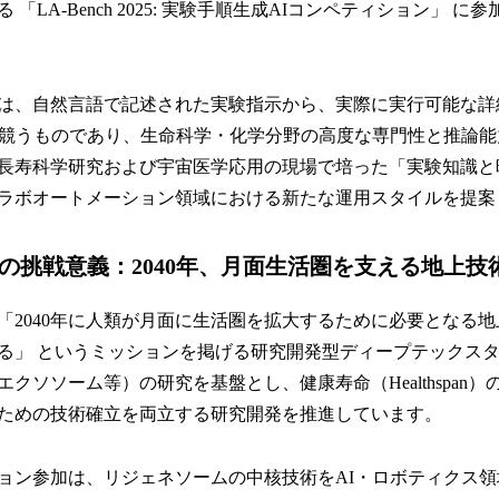
「LA-Bench 2025: 実験手順生成AIコンペティション」 
は、自然言語で記述された実験指示から、実際に実行可能な詳
を競うものであり、生命科学・化学分野の高度な専門性と推論
長寿科学研究および宇宙医学応用の現場で培った「実験知識と
ラボオートメーション領域における新たな運用スタイルを提案
の挑戦意義：2040年、月面生活圏を支える地上技
「2040年に人類が月面に生活圏を拡大するために必要となる
る」 というミッションを掲げる研究開発型ディープテックス
クソソーム等）の研究を基盤とし、健康寿命（Healthspan
ための技術確立を両立する研究開発を推進しています。
ョン参加は、リジェネソームの中核技術をAI・ロボティクス