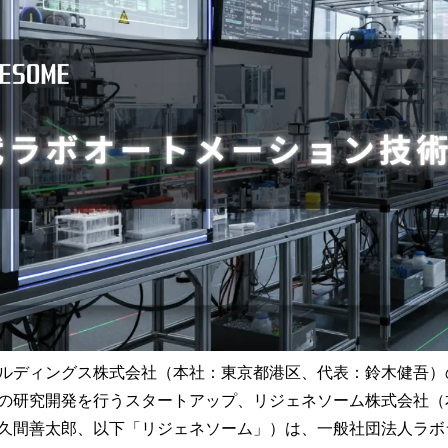
読
み
込
み
中
で
す
ルディングス株式会社（本社：東京都港区、代表：鈴木健吾）
の研究開発を行うスタートアップ、リジェネソーム株式会社（
久間善太郎、以下「リジェネソーム」）は、一般社団法人ラボ