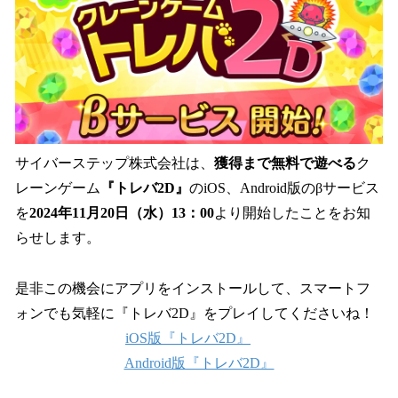
読
み
込
み
中
で
す
サイバーステップ株式会社は、
獲得まで無料で遊べる
ク
レーンゲーム
『トレバ2D』
のiOS、Android版のβサービス
を
2024年11月20日（水）13：00
より開始したことをお知
らせします。
是非この機会にアプリをインストールして、スマートフ
ォンでも気軽に『トレバ2D』をプレイしてくださいね！
iOS版『トレバ2D』
Android版『トレバ2D』