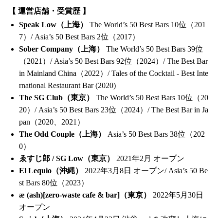
【 運営店舗・受賞歴 】
Speak Low（上海）
The World’s 50 Best Bars 10位（201
7）/ Asia’s 50 Best Bars 2位（2017）
Sober Company（上海）
The World’s 50 Best Bars 39位
（2021）/ Asia’s 50 Best Bars 92位（2024）/ The Best Bar
in Mainland China（2022）/ Tales of the Cocktail - Best Inte
rnational Restaurant Bar (2020)
The SG Club（東京）
The World’s 50 Best Bars 10位（20
20）/ Asia’s 50 Best Bars 23位（2024）/ The Best Bar in Ja
pan（2020、2021）
The Odd Couple（上海）
Asia’s 50 Best Bars 38位（202
0）
ゑすじ郎 / SG Low（東京）
2021年2月 オープン
El Lequio（沖縄）
2022年3月8日 オープン/ Asia’s 50 Be
st Bars 80位（2023）
æ (ash)[zero-waste cafe & bar]（東京）
2022年5月30日
オープン