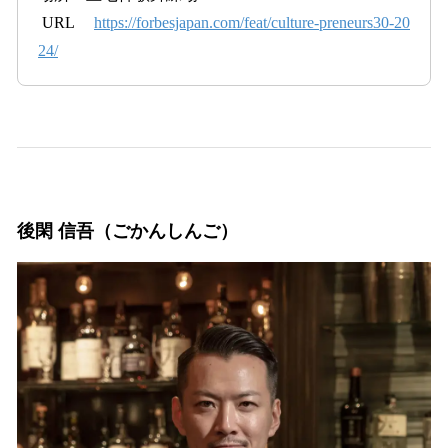
URL
https://forbesjapan.com/feat/culture-preneurs30-20
24/
後閑 信吾（ごかんしんご）