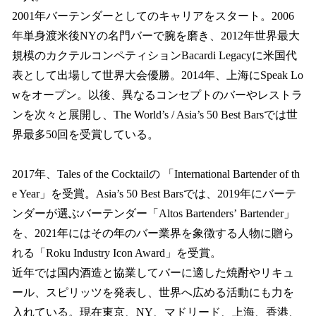
2001年バーテンダーとしてのキャリアをスタート。2006
年単身渡米後NYの名門バーで腕を磨き、2012年世界最大
規模のカクテルコンペティションBacardi Legacyに米国代
表として出場して世界大会優勝。2014年、上海にSpeak Lo
wをオープン。以後、異なるコンセプトのバーやレストラ
ンを次々と展開し、The World’s / Asia’s 50 Best Barsでは世
界最多50回を受賞している。
2017年、Tales of the Cocktailの 「International Bartender of th
e Year」を受賞。Asia’s 50 Best Barsでは、2019年にバーテ
ンダーが選ぶバーテンダー「Altos Bartendersʼ Bartender」
を、2021年にはその年のバー業界を象徴する人物に贈ら
れる「Roku Industry Icon Award」を受賞。
近年では国内酒造と協業してバーに適した焼酎やリキュ
ール、スピリッツを発表し、世界へ広める活動にも力を
入れている。現在東京、NY、マドリード、上海、香港、