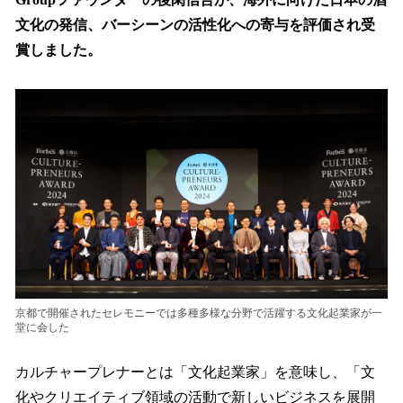
込
文化の発信、バーシーンの活性化への寄与を評価され受
み
賞しました。
中
で
す
京都で開催されたセレモニーでは多種多様な分野で活躍する文化起業家が一
堂に会した
カルチャープレナーとは「文化起業家」を意味し、「文
化やクリエイティブ領域の活動で新しいビジネスを展開