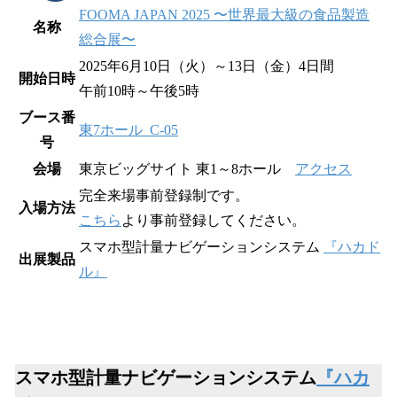
FOOMA JAPAN 2025 〜世界最大級の食品製造
名称
総合展〜
2025年6月10日（火）～13日（金）4日間
開始日時
午前10時～午後5時
ブース番
東7ホール C-05
号
会場
東京ビッグサイト 東1～8ホール
アクセス
完全来場事前登録制です。
入場方法
こちら
より事前登録してください。
スマホ型計量ナビゲーションシステム
『ハカド
出展製品
ル』
スマホ型計量ナビゲーションシステム
『ハカ