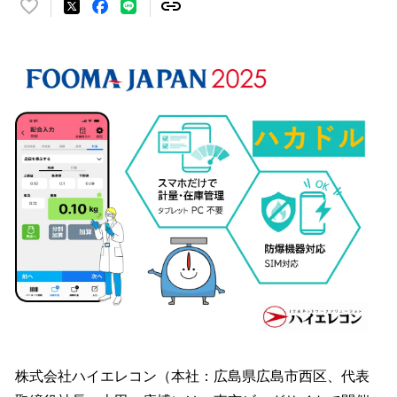
い
い
ね
！
数
を
読
み
込
み
中
で
す
株式会社ハイエレコン（本社：広島県広島市西区、代表